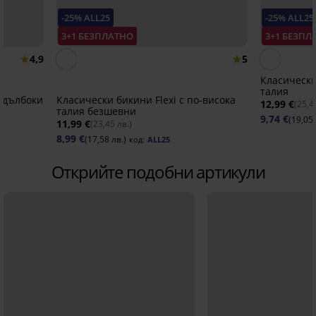
-25% ALL25
-25% ALL25
3+1 БЕЗПЛАТНО
3+1 БЕЗПЛ
4,9
5
Класически
талия
-дълбоки
Класически бикини Flexi с по-висока
12,99 €
(25,4
талия безшевни
9,74 €
(19,05 
11,99 €
(23,45 лв.)
8,99 €
(17,58 лв.)
код:
ALL25
Открийте подобни артикули