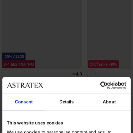
-25% ALL25
3+1 БЕЗПЛАТНО
Отстъпка -40%
4,3
Класически бикини Violeta с висока
талия
Класически бикини C
18,99 €
(37,14 лв.)
12,59 €
(24,62 лв.)
20,99 €
14,24 €
(27,85 лв.)
код:
ALL25
Consent
Details
About
This website uses cookies
От същата колекция
Покажи
We use cookies to personalise content and ads, to