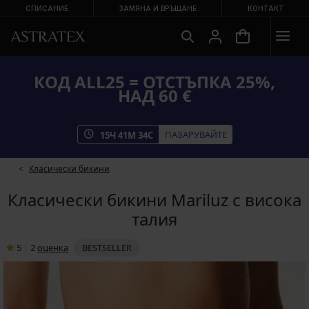
СПИСАНИЕ
ЗАМЯНА И ВРЪЩАНЕ
КОНТАКТ
КОД ALL25 = ОТСТЪПКА 25%,
НАД 60 €
ПАЗАРУВАЙТЕ
15
Ч
41
М
33
С
Класически бикини
Класически бикини Mariluz с висока
талия
5
|
2
oценка
BESTSELLER