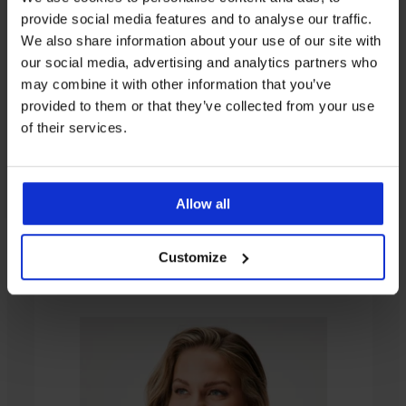
provide social media features and to analyse our traffic.
We also share information about your use of our site with
our social media, advertising and analytics partners who
may combine it with other information that you’ve
provided to them or that they’ve collected from your use
of their services.
Allow all
От същата колекция
Customize
3+1 БЕЗПЛАТНО
3+1 БЕЗПЛАТНО
3+1 БЕЗПЛАТНО
3+1 БЕЗПЛАТНО
3+1 БЕЗПЛАТНО
3+1 БЕЗПЛАТНО
-25 % ALL25
-25 % ALL25
Разпродажба
-25 % ALL25
-25 % ALL25
3+1 БЕЗПЛАТНО
Разпродажба
-20%
Разпродажба
-25 % ALL25
-30%
Разпродажба
-30%
Разпродажба
3+1 БЕЗПЛАТНО
-40%
-25 % ALL25
-70%
Разпродажба
Разпродажба
-31%
Разпродажба
-50%
-50%
-40%
-70%
-70%
LIMITED
LIMITED
LIMITED
LIMITED
LIMITED
LIMITED
LIMITED
LIMITED
LIMITED
5
4,3
Класически
Класически
Класически
Класически
Класически
Класически
Класически
PREMIUM