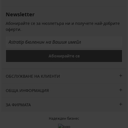
талия
Mariluz
с
Намаление
24,79
Newsletter
висока
€
талия
(48,49
Абонирайте се за нюзлетъра ни и получете най-добрите
16,99
лв.)
оферти.
€
Първоначална цена
30,99
(33,23
€
лв.)
(60,61
промоция
лв.)
3+1
Абонирайте се
БЕЗПЛАТНО
ОБСЛУЖВАНЕ НА КЛИЕНТИ
ОБЩА ИНФОРМАЦИЯ
ЗА ФИРМАТА
Надежден бизнес