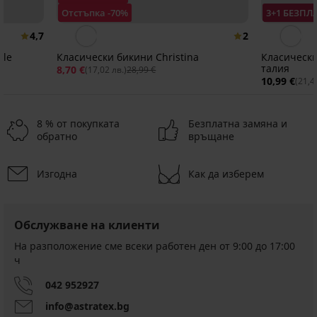
Отстъпка -70%
3+1 БЕЗПЛ
4,7
2
ble
Класически бикини Christina
Класически
талия
8,70 €
(17,02 лв.)
28,99 €
10,99 €
(21,4
8 % от покупката
Безплатна замяна и
обратно
връщане
Изгодна
Как да изберем
3+1 БЕЗПЛАТНО
-20%
Обслужване на клиенти
На разположение сме всеки работен ден от 9:00 до 17:00
ч
Класически
бикини
BESTSELLER
042 952927
Evia
с
Класически
info@astratex.bg
висока
бикини