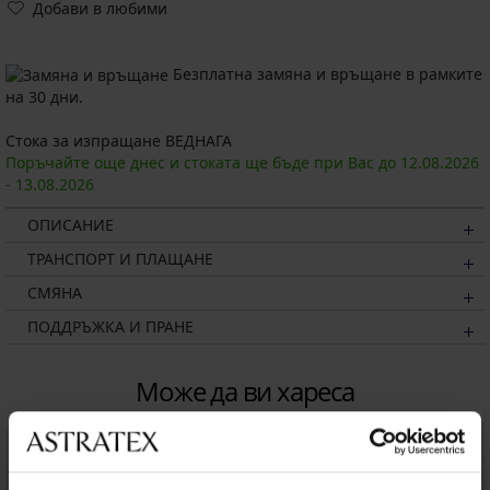
Добави в любими
Безплатна замяна и връщане в рамките
на 30 дни.
Стока за изпращане ВЕДНАГА
Поръчайте още днес и стоката ще бъде при Вас до
12.08.
2026
-
13.08.
2026
ОПИСАНИЕ
ТРАНСПОРТ И ПЛАЩАНЕ
СМЯНА
ПОДДРЪЖКА И ПРАНЕ
Може да ви хареса