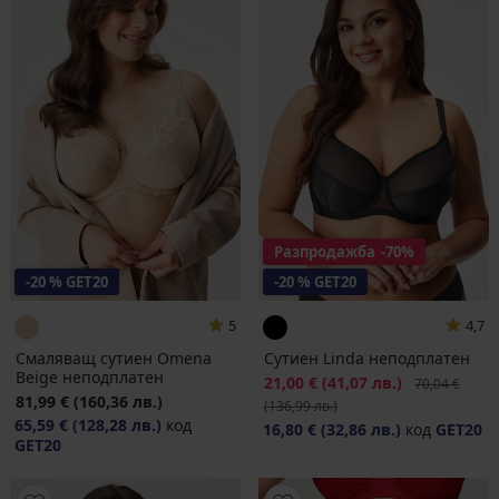
Разпродажба
-70%
-20 % GET20
-20 % GET20
5
4,7
Смаляващ сутиен Omena
Сутиен Linda неподплатен
Beige неподплатен
Намаление
21,00 €
(41,07 лв.)
Първоначалн
70,04 €
81,99 €
(160,36 лв.)
(136,99 лв.)
65,59 €
(128,28 лв.)
код
16,80 €
(32,86 лв.)
код
GET20
GET20