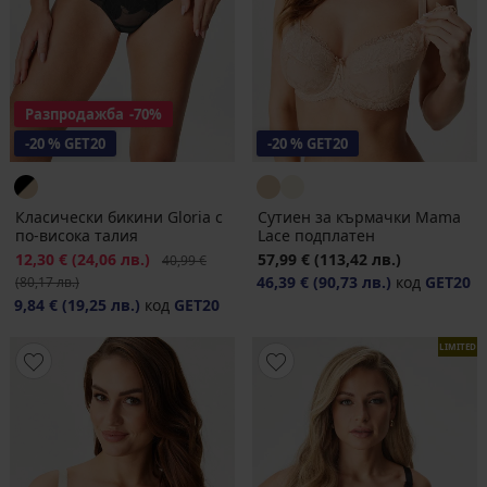
Разпродажба
-70%
-20 % GET20
-20 % GET20
Класически бикини Gloria с
Сутиен за кърмачки Mama
по-висока талия
Lace подплатен
Намаление
12,30 €
(24,06 лв.)
Първоначална цена
57,99 €
(113,42 лв.)
40,99 €
46,39 €
(90,73 лв.)
код
GET20
(80,17 лв.)
9,84 €
(19,25 лв.)
код
GET20
LIMITED