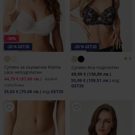
-30%
-20 % GET20
-20 % GET20
5
Сутиен за кърмачки Mama
Сутиен Ana подплатен
Lace неподплатен
69,99 €
(136,89 лв.)
Намаление
44,79 €
(87,60 лв.)
Първоначална цена
63,99 €
55,99 €
(109,51 лв.)
код
(125,15 лв.)
GET20
35,83 €
(70,08 лв.)
код
GET20