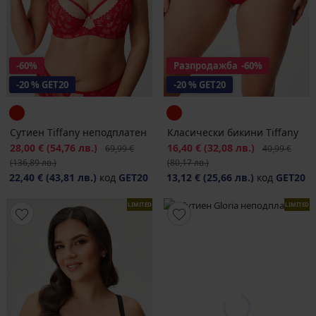
-60%
Разпродажба
-60%
-20 % GET20
-20 % GET20
Сутиен Tiffаny неподплатен
Класически бикини Tiffany
Намаление
28,00 €
(54,76 лв.)
Първоначална цена
Намаление
16,40 €
(32,08 лв.)
Първоначалн
69,99 €
40,99 €
(136,89 лв.)
(80,17 лв.)
22,40 €
(43,81 лв.)
код
GET20
13,12 €
(25,66 лв.)
код
GET20
LIMITED
LIMITED