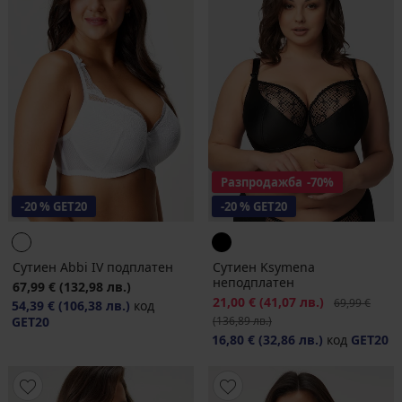
Разпродажба
-70%
-20 % GET20
-20 % GET20
Сутиен Abbi IV подплатен
Сутиен Ksymena
неподплатен
67,99 €
(132,98 лв.)
Намаление
21,00 €
(41,07 лв.)
Първоначалн
69,99 €
54,39 €
(106,38 лв.)
код
GET20
(136,89 лв.)
16,80 €
(32,86 лв.)
код
GET20