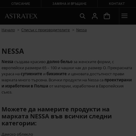
СПИСАНИЕ
ЗАМЯНА И ВРЪЩАНЕ
КОНТАКТ
Начало
Списък с производителите
Nessa
NESSA
Nessa
създава красиво
долно бельо
за женските форми, с
европейски размери 65 – 100 и чашки чак до размер O. Прекрасната
украса на
сутиените
и
бикините
и ценовата достъпност прави
марката много търсена. Всички продукти на Nessa са
проектирани
и изработени в Полша
от материи, изработени в Европейския
съюз.
Можете да намерите продукти на
марката NESSA във всички следни
категории:
Дамско облекло