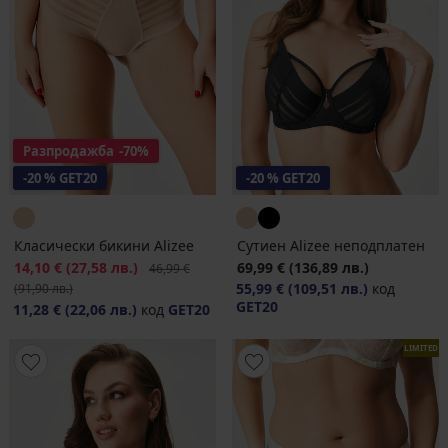
Разпродажба
-70%
-20 % GET20
-20 % GET20
Класически бикини Alizeе
Сутиен Alizeе неподплатен
Намаление
14,10 €
(27,58 лв.)
Първоначална цена
69,99 €
(136,89 лв.)
46,99 €
55,99 €
(109,51 лв.)
код
(91,90 лв.)
GET20
11,28 €
(22,06 лв.)
код
GET20
LIMITED