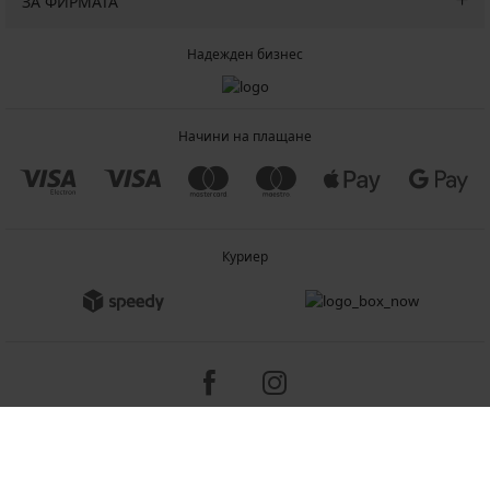
ЗА ФИРМАТА
Надежден бизнес
Начини на плащане
Куриер
Copyright 2005-2026 © ASTRATEX a.s.
Programia - B2C, B2B, advanced e-commerce solutions