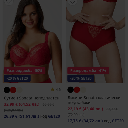
Разпродажба
-50%
Разпродажба
-41%
-20 % GET20
-20 % GET20
4,6
Бикини Sonata класически
Сутиен Sonata неподплатен
по-дълбоки
Намаление
32,99 €
(64,52 лв.)
Първоначална цена
65,99 €
Намаление
22,19 €
(43,40 лв.)
Първоначалн
37,32 €
(129,07 лв.)
(72,99 лв.)
26,39 €
(51,61 лв.)
код
GET20
17,75 €
(34,72 лв.)
код
GET20