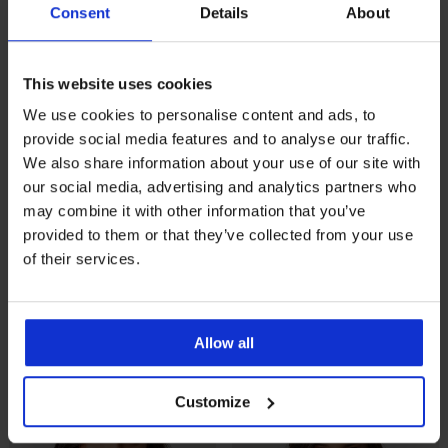
Consent
Details
About
This website uses cookies
We use cookies to personalise content and ads, to
provide social media features and to analyse our traffic.
We also share information about your use of our site with
Разпродажба
-70%
our social media, advertising and analytics partners who
-20 % GET20
-20 % GET20
may combine it with other information that you’ve
provided to them or that they’ve collected from your use
of their services.
Класически бикини Grace с
Смаляващ сутиен Omena
висока талия
Black неподплатен
Намаление
12,30 €
(24,06 лв.)
Първоначална цена
81,99 €
(160,36 лв.)
41,41 €
65,59 €
(128,28 лв.)
код
(80,99 лв.)
Allow all
GET20
9,84 €
(19,25 лв.)
код
GET20
Customize