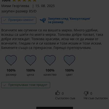
100
%
Мими Георгиева
15. 08. 2025
закупен размер 85/D
Закупен след 'Консултация'
Проверен клиент
за размер
Всичките ми сутиени са на вашата марка. Много удобни,
всякаш са шити по моята мярка. Толкова добре пасват, така
добре изглеждат. Толкова красиви, иска ми се да имам от
всичките. Гледам ги и си казвам и този искам и този искам.
Бикините също са прекрасни. Горещо препоръчвам.
100%
100%
100%
100%
размер
цена
качество
цвят
Препоръчвам този продукт
0
0
Съгласен съм
Не съм съгласен