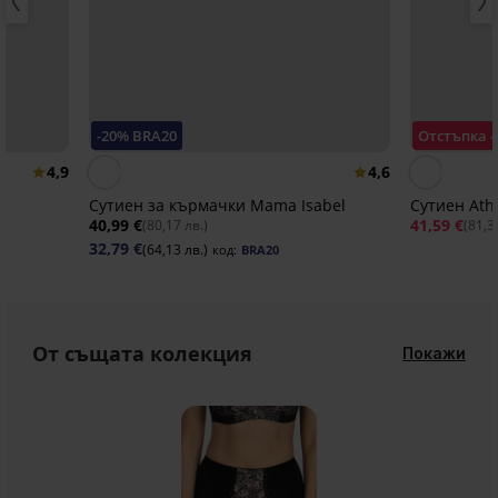
-20% BRA20
Отстъпка -
4,9
4,6
Сутиен за кърмачки Mama Isabel
Сутиен Ath
40,99 €
41,59 €
(80,17 лв.)
(81,3
32,79 €
(64,13 лв.)
код:
BRA20
От същата колекция
Покажи