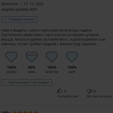
Кристина
15. 12. 2025
закупен размер 80/F
Проверен клиент
Това е моделът, който поръчвам вече втора година.
Постепенно замествам с него всички останали сутиени
вкъщи. Много е удобен за голям бюст, а досега винаги съм
смятала, че ми трябват модели с банели под чашката.
100%
80%
100%
100%
размер
цена
качество
цвят
Препоръчвам този продукт
0
0
Съгласен съм
Не съм съгласен