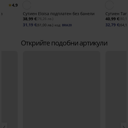
4,9
ез
Сутиен Eloisa подплатен без банели
Сутиен Tar
38,99 €
40,99 €
(76,26 лв.)
(80,1
31,19 €
32,79 €
(61,00 лв.)
(64,1
код:
BRA20
Открийте подобни артикули