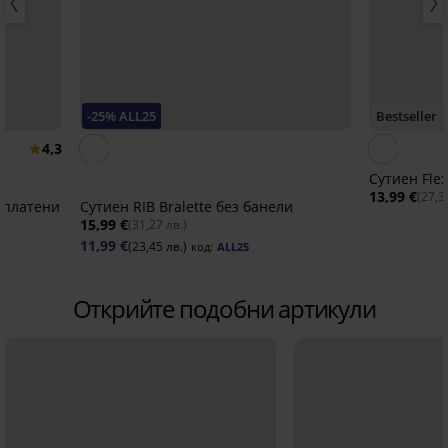
-25% ALL25
Bestseller
4,3
Сутиен Flex
13,99 €
(27,3
одплатени
Сутиен RIB Bralette без банели
15,99 €
(31,27 лв.)
11,99 €
(23,45 лв.)
код:
ALL25
Открийте подобни артикули