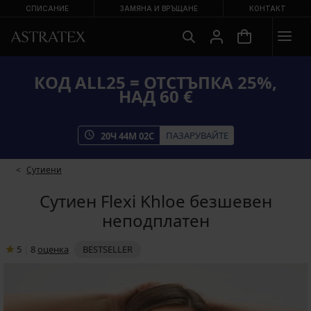
СПИСАНИЕ
ЗАМЯНА И ВРЪЩАНЕ
КОНТАКТ
КОД ALL25 = ОТСТЪПКА 25%,
НАД 60 €
ПАЗАРУВАЙТЕ
20
Ч
44
М
02
С
Сутиени
Сутиен Flexi Khloe безшевен
неподплатен
5
|
8
oценка
BESTSELLER