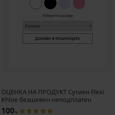
ALL25
ALL25
код
Play
ALL25
Jaia
Намаление
14,69
Изберете размер
€
(28,73
лв.)
Първоначална цена
20,99
ДОБАВИ В КОШНИЦАТА
€
(41,05
лв.)
ОЦЕНКА НА ПРОДУКТ Сутиен Flexi
Khloe безшевен неподплатен
100
%