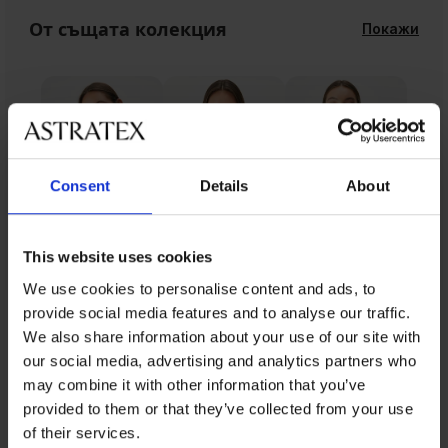
От същата колекция
Покажи
Consent
Details
About
This website uses cookies
We use cookies to personalise content and ads, to
provide social media features and to analyse our traffic.
От същата колекция
We also share information about your use of our site with
our social media, advertising and analytics partners who
may combine it with other information that you’ve
provided to them or that they’ve collected from your use
-25 % ALL25
-25 % ALL25
-30%
-25 % ALL25
-25 % ALL25
-25 % ALL25
-25 % ALL25
-25 % ALL25
-25 % ALL25
of their services.