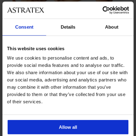
Consent
Details
About
От същата колекция
This website uses cookies
Разпродажба
-30%
-50%
We use cookies to personalise content and ads, to
LIMITED
provide social media features and to analyse our traffic.
4,6
5
We also share information about your use of our site with
Спортен
our social media, advertising and analytics partners who
сутиен
Спортен
may combine it with other information that you’ve
Fila
сутиен
2PACK
Спортен
Спортен
Сутиен
Black
Shock
provided to them or that they’ve collected from your use
сутиен
сутиен
сутиен
Bamboo
2PACK
памучен
Absorber
RIB
ONLY
Wellness
Nature
of their services.
сутиени
Сутиен
22,99
Ultimate
Bralette
Play
Bralette
Flexi
36,99
RIB
Run
€
без
ONPSis
безшевен
Bandeau
€
Bralette
банели
81,99
II
(44,96
2PACK
Намаление
II
15,99
без
(72,35
€
сутиени
лв.)
безшевни
28,99
20,99
€
банели
лв.)
Allow all
Flexi
(160,36
€
€
(31,27
35,99
15,99
Cleo
лв.)
(56,70
лв.)
(41,05
€