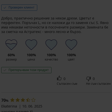
Проверен клиент
Добро, практично решение за някои дрехи. Цветът е
перфектен. Поръчах L, но се наложи да го заменя със S. Явно
има някакви неточности в посочените размери. Замяната бе
за сметка на Астратекс - много лесно и бързо.
60%
100%
100%
100%
размер
цена
качество
цвят
Препоръчвам този продукт
0
0
Съгласен съм
Не съм съгласен
70
%
Ekaterina
10. 06. 2025
закупен размер XL