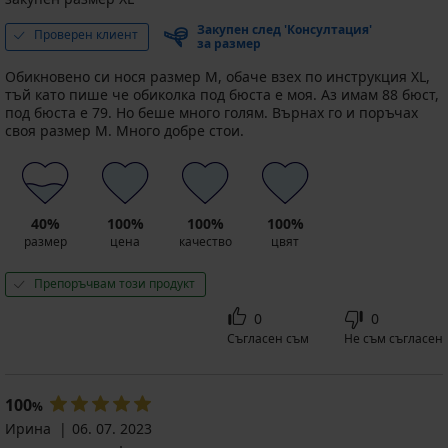
Закупен след 'Консултация'
Проверен клиент
за размер
Обикновено си нося размер М, обаче взех по инструкция ХL,
тъй като пише че обиколка под бюста е моя. Аз имам 88 бюст,
под бюста е 79. Но беше много голям. Върнах го и поръчах
своя размер М. Много добре стои.
40%
100%
100%
100%
размер
цена
качество
цвят
Препоръчвам този продукт
0
0
Съгласен съм
Не съм съгласен
100
%
Ирина
06. 07. 2023