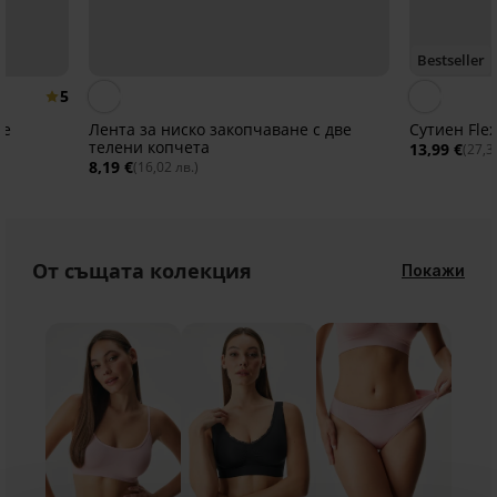
Bestseller
5
не
Лента за ниско закопчаване с две
Сутиен Flex
телени копчета
13,99 €
(27,3
8,19 €
(16,02 лв.)
От същата колекция
Покажи