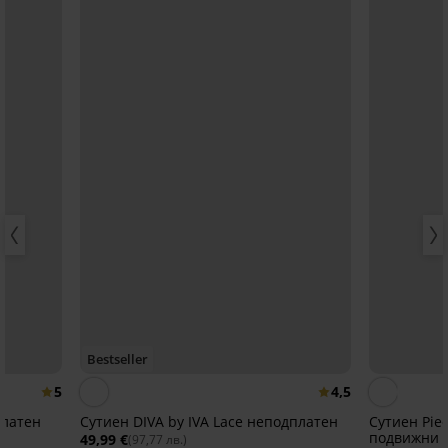
Bestseller
5
4,5
платен
Сутиен DIVA by IVA Lace неподплатен
Сутиен Pie
подвижни 
49,99 €
(97,77 лв.)