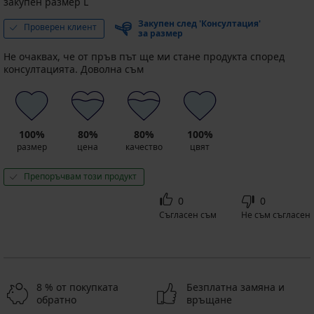
закупен размер L
Закупен след 'Консултация'
Проверен клиент
за размер
Не очаквах, че от пръв път ще ми стане продукта според
консултацията. Доволна съм
100%
80%
80%
100%
размер
цена
качество
цвят
Препоръчвам този продукт
0
0
Съгласен съм
Не съм съгласен
8 % от покупката
Безплатна замяна и
обратно
връщане