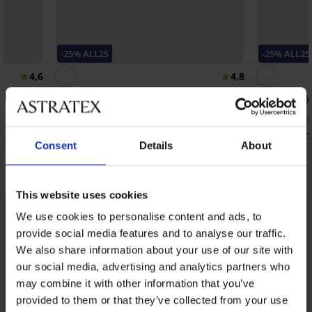
-25% ALL25
-25% ALL25
4,6
4,8
Black
Спортен сутиен Mary бял
Спортен сут
банели
38,99 €
(76,26 лв.)
27,99 €
(54,7
29,24 €
(57,19 лв.)
код:
ALL25
20,99 €
(41,0
Consent
Details
About
Открийте подобни артикули
This website uses cookies
LIMITED
LIMITED
We use cookies to personalise content and ads, to
provide social media features and to analyse our traffic.
We also share information about your use of our site with
our social media, advertising and analytics partners who
may combine it with other information that you’ve
provided to them or that they’ve collected from your use