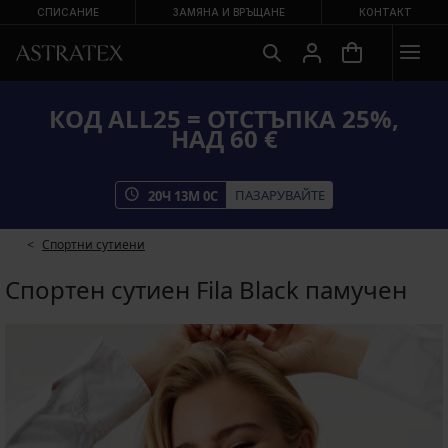
СПИСАНИЕ
ЗАМЯНА И ВРЪЩАНЕ
КОНТАКТ
КОД ALL25 = ОТСТЪПКА 25%,
НАД 60 €
ПАЗАРУВАЙТЕ
20
Ч
12
М
59
С
Спортни сутиени
Спортен сутиен Fila Black памучен