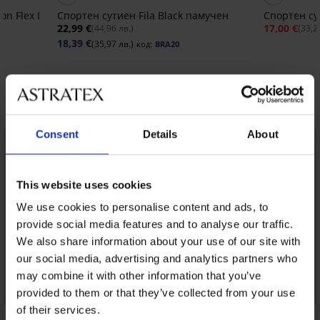
n Flex I
Спортен сутиен Fila Black памучен
Спортен су
22,99 €
17,00 €
(44,96 лв.)
(33,2
18,39 €
(35,97 лв.)
код:
BRA20
Открийте подобни артикули
Consent
Details
About
This website uses cookies
We use cookies to personalise content and ads, to
provide social media features and to analyse our traffic.
We also share information about your use of our site with
our social media, advertising and analytics partners who
may combine it with other information that you’ve
provided to them or that they’ve collected from your use
of their services.