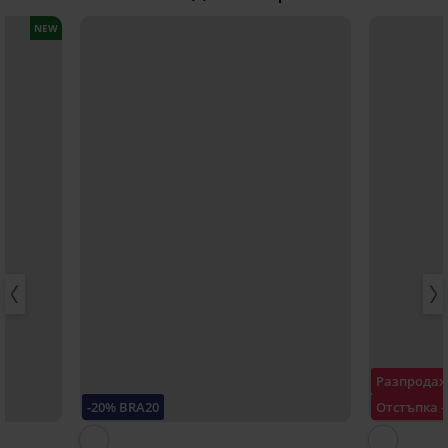
NEW
Разпрода
-20% BRA20
Отстъпка 