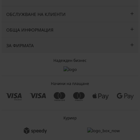
24,74
ALL25
(51,32
(36,65
(45,45
€
лв.)
лв.)
лв.)
(48,39
ОБСЛУЖВАНЕ НА КЛИЕНТИ
код
код
код
лв.)
ALL25
ALL25
ALL25
код
ОБЩА ИНФОРМАЦИЯ
ALL25
ЗА ФИРМАТА
Надежден бизнес
Начини на плащане
Куриер