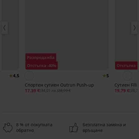
Разпродажба
Отстъпка -40%
Отстъпка -
4,5
5
Спортен сутиен Outrun Push-up
Сути
17,39 €
19,79 €
(34,01 лв.)
28,99 €
(38,7
8 % от покупката
Безплатна замяна и
обратно
връщане