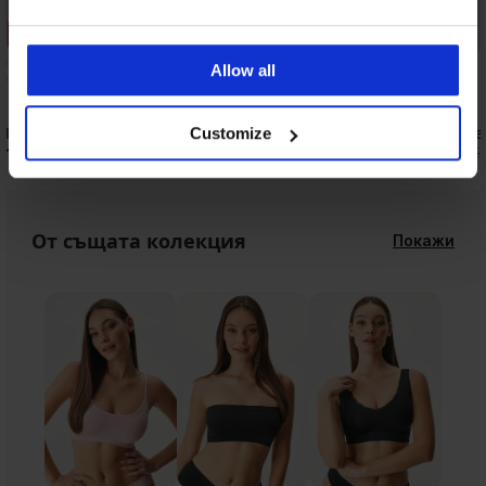
3+1 БЕЗПЛАТНО
Отстъпка -30%
Allow all
Класически бикини Flexi II безшевни
2PACK бикини Flexi б
Customize
11,99 €
13,29 €
(23,45 лв.)
(25,99 лв.)
18,99 €
От същата колекция
Покажи