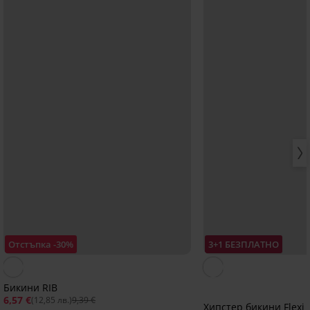
Отстъпка -30%
3+1 БЕЗПЛАТНО
Бикини RIB
6,57 €
(12,85 лв.)
9,39 €
Хипстер бикини Flexi