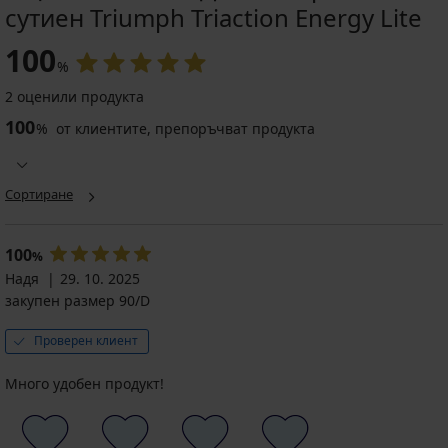
сутиен Triumph Triaction Energy Lite
Разпродажба
-50%
-50%
ED
ITED
100
%
5
2 оценили продукта
Спортен
100
сутиен
%
от клиентите, препоръчват продукта
Kathryn
Спортен
безшевен
сутиен
Намаление
12,49
ONLY
Сортиране
€
Play
(24,43
ONPSis
лв.)
Намаление
15,99
BESTSELLER
100
%
Първоначална цена
24,99
€
Сутиен
Надя
€
29. 10. 2025
(31,27
Flexi
(48,88
лв.)
закупен размер 90/D
Khloe
лв.)
Първоначална цена
31,99
безшевен
€
неподплатен
Проверен клиент
(62,57
16,99
лв.)
€
Много удобен продукт!
(33,23
лв.)