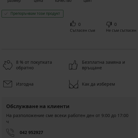
размер
цена
качество
цвят
Препоръчвам този продукт
0
0
Съгласен съм
Не съм съгласен
8 % от покупката
Безплатна замяна и
обратно
връщане
Изгодна
Как да изберем
Обслужване на клиенти
На разположение сме всеки работен ден от 9:00 до 17:00
ч
042 952927