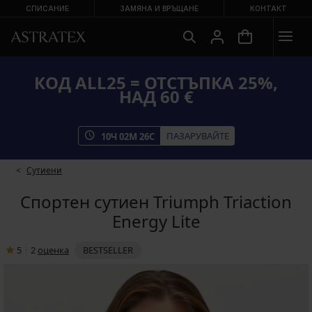
СПИСАНИЕ
ЗАМЯНА И ВРЪЩАНЕ
КОНТАКТ
КОД ALL25 = ОТСТЪПКА 25%,
НАД 60 €
ПАЗАРУВАЙТЕ
10
Ч
02
М
26
С
Сутиени
Спортен сутиен Triumph Triaction
Energy Lite
5
|
2
oценка
BESTSELLER