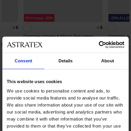
Отстъпка -50%
-25% ALL25
5
5
Спортен сутиен Kathryn безшевен
Спортен сут
12,49 €
27,99 €
(24,43 лв.)
24,99 €
(54,7
tine
20,99 €
(41,0
Consent
Details
About
Открийте подобни артикули
This website uses cookies
We use cookies to personalise content and ads, to
provide social media features and to analyse our traffic.
We also share information about your use of our site with
our social media, advertising and analytics partners who
may combine it with other information that you’ve
provided to them or that they’ve collected from your use