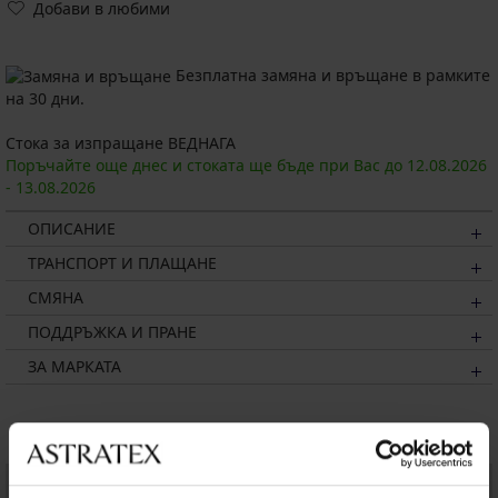
Добави в любими
Безплатна замяна и връщане в рамките
на 30 дни.
Стока за изпращане ВЕДНАГА
Поръчайте още днес и стоката ще бъде при Вас до
12.08.
2026
-
13.08.
2026
ОПИСАНИЕ
ТРАНСПОРТ И ПЛАЩАНЕ
СМЯНА
ПОДДРЪЖКА И ПРАНЕ
ЗА МАРКАТА
Може да ви хареса
LIMITED