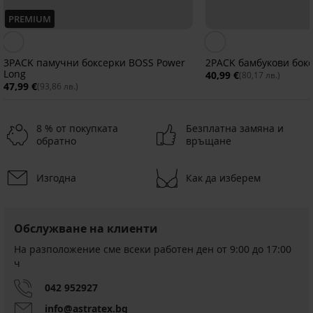
PREMIUM
3PACK памучни боксерки BOSS Power
2PACK бамбукови бок
Long
40,99 €
(80,17 лв.)
47,99 €
(93,86 лв.)
8 % от покупката
Безплатна замяна и
обратно
връщане
Изгодна
Как да изберем
-30%
Разпродажба
Разпродажба
-60%
-30%
ITED
IMITED
LIMITED
LIMITED
LIMITED
5
Обслужване на клиенти
Боксерки
3PACK
Бамбукови
PREMIUM
Performance
бамбукови
боксерки
На разположение сме всеки работен ден от 9:00 до 17:00
Памучни
PREMIUM
3PACK
II
боксерки
FILA
ч
боксерки
3
PREMIUM
боксерки
JACK
Filip
3PACK
20,99
Camden
PACK
Calvin
AND
боксерки
Намаление
042 952927
7,69 €
€
3PACK
Намаление
6,80 €
боксерки
Klein
JONES
Tоmmy
(15,04
боксерки
в
(41,05
(13,30
Icon
JACNyjah
info@astratex.bg
Hilfiger