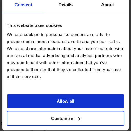
Consent
Details
About
This website uses cookies
We use cookies to personalise content and ads, to
provide social media features and to analyse our traffic.
We also share information about your use of our site with
our social media, advertising and analytics partners who
may combine it with other information that you’ve
provided to them or that they’ve collected from your use
of their services.
PREMIUM
Allow all
Отстъпка -30%
Customize
 Tex
3PACK памучни боксерки Tommy
2PACK бокс
Hilfiger Regenerative Cotton Strech IV
24,99 €
(48,8