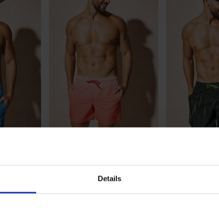
-25 % ALL25
-25 % ALL25
 AND JONES
Мъжки бански шорти JACK
Бански шорти 
AND JONES JPSTMaui Horizon
JPSTKauai Rift
Details
30,99 €
(60,61 лв.)
32,99 €
(64,52 
од
ALL25
23,24 €
(45,45 лв.)
код
ALL25
24,74 €
(48,39 
LIMITED
LIMITED