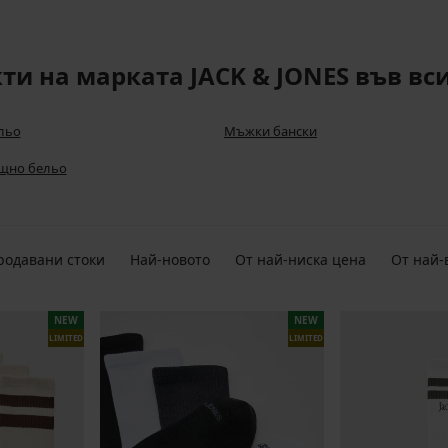
и на марката JACK & JONES във вс
льо
Мъжки бански
щно бельо
родавани стоки
Най-новото
От най-ниска цена
От най-
NEW
NEW
LIMITED
LIMITED