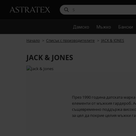
Дамско
Мъжко
Бански
Начало
Списък с производителите
JACK & JONES
JACK & JONES
През 1990 година датската марка
елементи от мъжкия гардероб. Ас
същевременно поддържа високо ка
за цел да покрие целия мъжки га