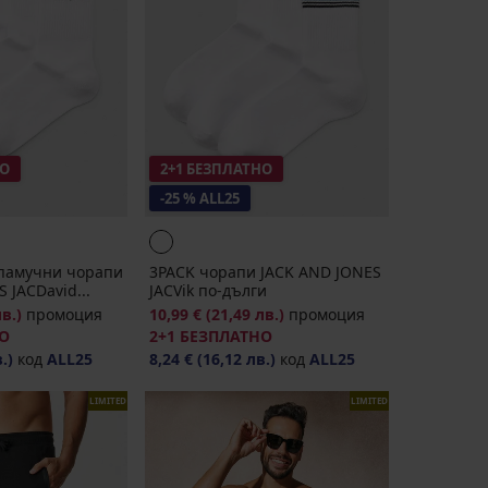
НО
2+1 БЕЗПЛАТНО
-25 % ALL25
памучни чорапи
3PACK чорапи JACK AND JONES
 JACDavid...
JACVik по-дълги
лв.)
промоция
10,99 €
(21,49 лв.)
промоция
НО
2+1 БЕЗПЛАТНО
.)
код
ALL25
8,24 €
(16,12 лв.)
код
ALL25
LIMITED
LIMITED