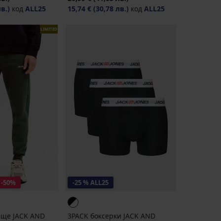
лв.)
код
ALL25
15,74 €
(30,78 лв.)
код
ALL25
LIMITED
-50%
-25 % ALL25
ище JACK AND
3PACK боксерки JACK AND