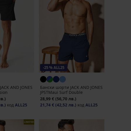
-25 % ALL25
JACK AND JONES
Бански шорти JACK AND JONES
sion
JPSTMaui Surf Double
лв.)
28,99 €
(56,70 лв.)
лв.)
код
ALL25
21,74 €
(42,52 лв.)
код
ALL25
LIMITED