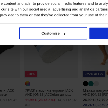
e content and ads, to provide social media features and to analy
 our site with our social media, advertising and analytics partn
 provided to them or that they’ve collected from your use of their
Customize
-20%
-25 % ALL25
апи JACK
7PACK памучни чорапи JACK
Мъжки памучн
къси
AND JONES JACDelan до гл...
AND JONES JPS
рвоначална цена
Намаление
11,99 €
(23,45 лв.)
Първоначална цена
26,99 €
(52,79 
0,99 €
(21,49
14,99 €
(29,32
20,24 €
(39,59 
лв.)