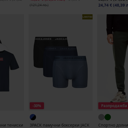
24,74 €
(48,39 
(121,24 лв.)
LIMITED
-30%
Разпродажба
чни тениски
3PACK памучни боксерки JACK
Спортно долн