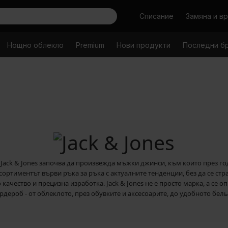
Търси
Списание
Замяна и в
Нощно облекло
Premium
Нови продукти
Последни б
 Jack & Jones започва да произвежда мъжки джинси, към които през г
ортиментът върви ръка за ръка с актуалните тенденции, без да се стр
чество и прецизна изработка. Jack & Jones не е просто марка, а се оп
рдероб - от облеклото, през обувките и аксесоарите, до удобното бель