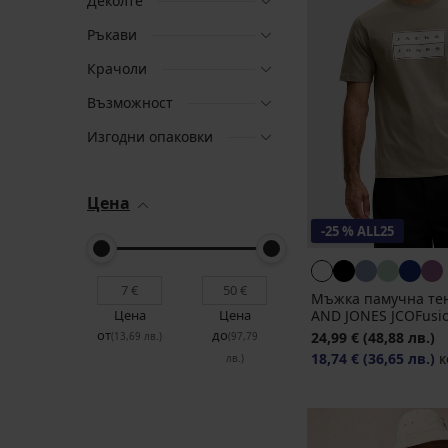
Деколте
Ръкави
Крачоли
Възможност
Изгодни опаковки
Цена
-25 % ALL25
Мъжка памучна тен
AND JONES JCOFusi
Цена
Цена
от
до
24,99 €
(48,88 лв.)
(13,69 лв.)
(97,79
18,74 €
(36,65 лв.)
к
лв.)