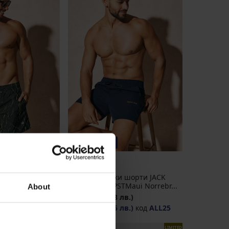
-25 % ALL25
JACK AND JONES
Мъжки бански шорти JACK
AND JONES JPSTMaui Norrebr...
About
лв.)
24,99 €
(48,88 лв.)
лв.)
код
ALL25
18,74 €
(36,65 лв.)
код
ALL25
LIMITED
LIMITED