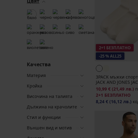
Цвят
2+1 БЕЗПЛАТНО
-25 % ALL25
Качества
Материя
3PACK мъжки спор
JACK AND JONES JACT
Кройка
10,99 €
(21,49 лв.)
п
2+1 БЕЗПЛАТНО
Височина на талията
8,24 €
(16,12 лв.)
ко
Дължина на крачолите
Стил и функции
Външен вид и мотив