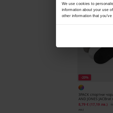
We use cookies to personalis
information about your use of
other information that you’ve
-20%
3PACK спортни чор
AND JONES JACBrat 
Намаление
8,79 €
(17,19 лв.)
Пъ
1
лв.)