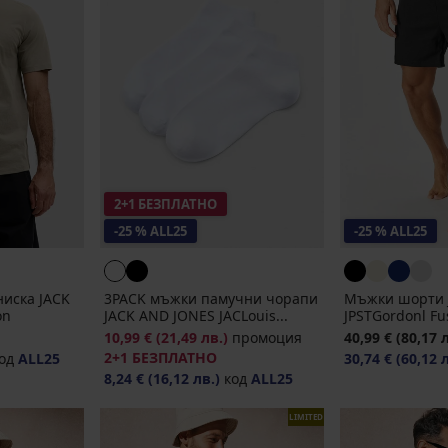
2+1 БЕЗПЛАТНО
-25 % ALL25
-25 % ALL25
иска JACK
3PACK мъжки памучни чорапи
Мъжки шорти 
on
JACK AND JONES JACLouis...
JPSTGordonl Fu
10,99 €
(21,49 лв.)
промоция
40,99 €
(80,17 
2+1 БЕЗПЛАТНО
од
ALL25
30,74 €
(60,12 
8,24 €
(16,12 лв.)
код
ALL25
LIMITED