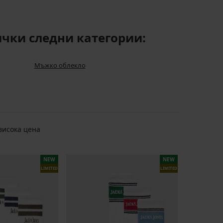
ички следни категории:
Мъжко облекло
висока цена
1
2
NEW
NEW
LIMITED
LIMITED