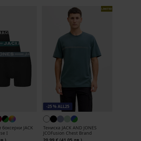
LIMITED
-25 % ALL25
 боксерки JACK
Тениска JACK AND JONES
se I
JCOFusion Chest Brand
лв.)
20,99 €
(41,05 лв.)