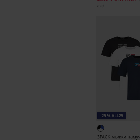
лв.)
-25 % ALL25
3PACK мъжки паму