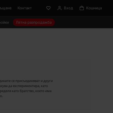
ръщане
Контакт
Вход
Kошница
ройки
Лятна разпродажба
одините се присъединяват и други
ахува да експериментира, като
ределя като братство, което има
о.