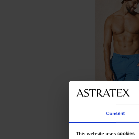
-25 % ALL25
Бански шорти JACK
JPSTMaui Tropic
Consent
24,99 €
(48,88 лв.)
18,74 €
(36,65 лв.)
к
This website uses cookies