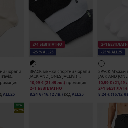
2+1 БЕЗПЛАТНО
2+1 БЕЗПЛАТ
-25 % ALL25
-25 % ALL25
тни чорапи
3PACK мъжки спортни чорапи
3PACK Мъжки 
ravis...
JACK AND JONES JACElvis...
JACK AND JONES
ромоция
10,99 €
(21,49 лв.)
промоция
10,99 €
(21,49 
2+1 БЕЗПЛАТНО
2+1 БЕЗПЛАТ
д
ALL25
8,24 €
(16,12 лв.)
код
ALL25
8,24 €
(16,12 лв
NEW
LIMITED