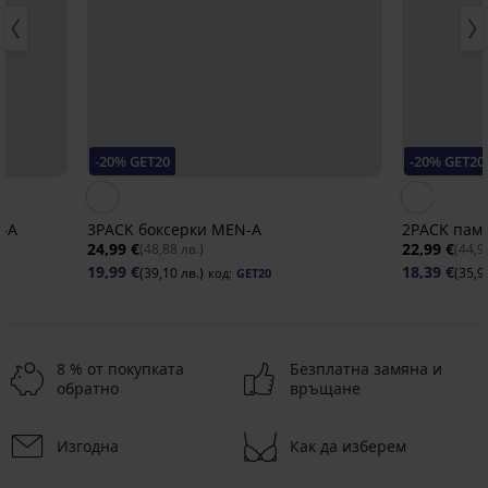
-20% GET20
-20% GET20
N-A
3PACK боксерки MEN-A
2PACK паму
24,99 €
22,99 €
(48,88 лв.)
(44,9
19,99 €
18,39 €
(39,10 лв.)
(35,9
код:
GET20
8 % от покупката
Безплатна замяна и
обратно
връщане
-30%
Изгодна
Как да изберем
-20 % GET20
-20 % GET20
-20 % GET20
-20 % GET20
-20 % GET20
-20 % GET20
-20 % GET20
-20 % GET20
-20 % GET20
-20 % GET20