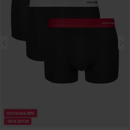
Отстъпка
-30%
-20 % GET20