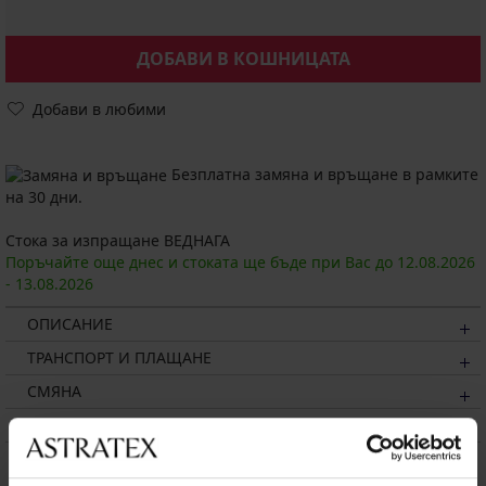
ДОБАВИ В КОШНИЦАТА
Добави в любими
Безплатна замяна и връщане в рамките
на 30 дни.
Стока за изпращане ВЕДНАГА
Поръчайте още днес и стоката ще бъде при Вас до
12.08.
2026
-
13.08.
2026
ОПИСАНИЕ
ТРАНСПОРТ И ПЛАЩАНЕ
СМЯНА
ПОДДРЪЖКА И ПРАНЕ