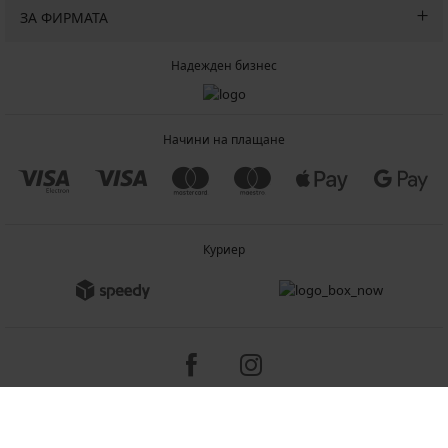
ЗА ФИРМАТА
Надежден бизнес
Начини на плащане
Куриер
Copyright 2005-2026 © ASTRATEX a.s.
Programia - B2C, B2B, advanced e-commerce solutions