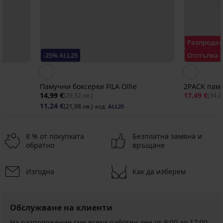
Разпрода
-25% ALL25
Отстъпка -
Памучни боксерки FILA Ollie
2PACK паму
14,99 €
17,49 €
(29,32 лв.)
(34,2
11,24 €
(21,98 лв.)
код:
ALL25
8 % от покупката
Безплатна замяна и
обратно
връщане
Изгодна
Как да изберем
-25 % ALL25
-30%
-25 % ALL25
-25 % ALL25
-25 % ALL25
-30%
-30%
-25 % ALL25
-25 % ALL25
-25 % ALL25
ITED
LIMITED
LIMITED
Обслужване на клиенти
3PACK
Бамбукови
3
Бамбукови
Бамбукови
боксерки
боксерки
PACK
боксерки
боксерки
На разположение сме всеки работен ден от 9:00 до 17:00