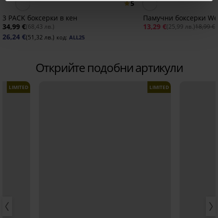
5
3 PACK боксерки в кен
Памучни боксерки We
34,99 €
13,29 €
(68,43 лв.)
(25,99 лв.)
18,99 €
26,24 €
(51,32 лв.)
код:
ALL25
Открийте подобни артикули
LIMITED
LIMITED