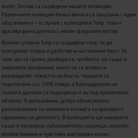
излят. Затова са създедени нашите колекции.
Различните колекции бельо винаги са свързани с един
общ елемент – в случая с колекцията Tulip, това е
красива фина дантела с нежен флорален мотив.
Всички сутиени Tulip са създадени така, че да
осигуряват опора и удобство и на големия бюст. За
тази цел се грижи, разбира се, кройката, но също и
широките презрамки, които не се впиват и
разпределят тежестта на бюста. Чашките са
подплатени със 100% памук, а благодарение на
тънката дантела са подходящи и за под прилепнало
облекло. В допълнение, добре обмисленото
разположение на шевовете спомага за красивото
оформяне на деколтето. В колекцията ще намерите
също и прозирна съблазнителна нощница, няколко
кройки бикини и чувствен жартиерен колан.