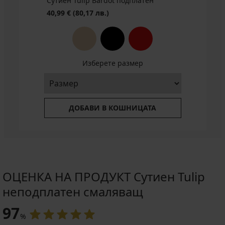
Сутиен Tulip Bardot подплатен
лв.)
код
40,99 €
(80,17 лв.)
BRA20
Изберете размер
ДОБАВИ В КОШНИЦАТА
ОЦЕНКА НА ПРОДУКТ Сутиен Tulip
неподплатен смаляващ
97
%