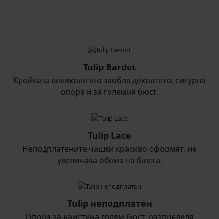
Tulip Bardot
Кройката великолепно заобля деколтето, сигурна
опора и за големия бюст.
Tulip Lace
Неподплатените чашки красиво оформят, не
увеличава обема на бюста.
Tulip неподплатен
Опора за наистина голям бюст, разпределя