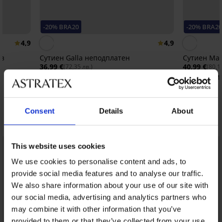
-20% BRA20
-20% BRA2
4,9
4,9
ез
Сутиен Galla неподплатен
Сутиен Mab
36,99 €
40,99 €
(72,35 лв.)
(80,1
29,59 €
32,79 €
(57,87 лв.)
(64,1
код:
BRA20
Consent
Details
About
Открийте подобни артикули
This website uses cookies
We use cookies to personalise content and ads, to
provide social media features and to analyse our traffic.
We also share information about your use of our site with
our social media, advertising and analytics partners who
may combine it with other information that you’ve
provided to them or that they’ve collected from your use