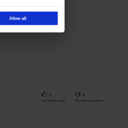
 'Консултация' за размер
Allow all
0
0
Съгласен съм
Не съм съгласен