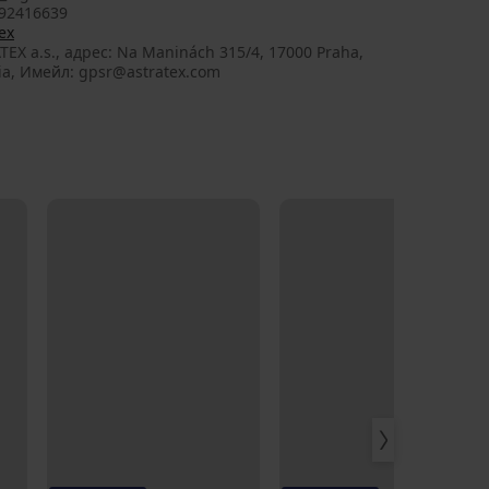
92416639
ex
TEX a.s., aдрес: Na Maninách 315/4, 17000 Praha,
ia, Имейл: gpsr@astratex.com
LIMITED