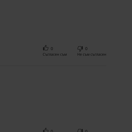
0
0
Съгласен съм
Не съм съгласен
0
0