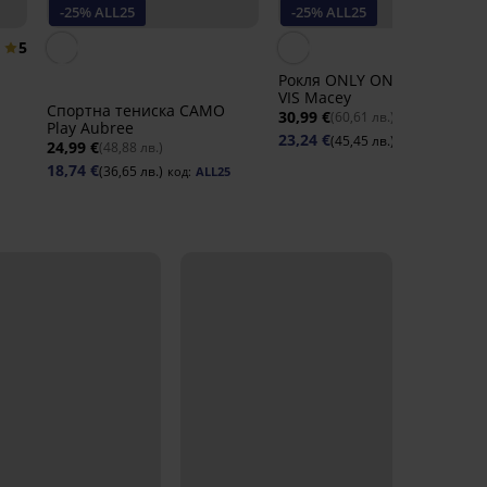
-25% ALL25
-25% ALL25
5
Рокля ONLY ONLNova Life
VIS Macey
Спортна тениска САМО
30,99 €
(60,61 лв.)
Play Aubree
23,24 €
(45,45 лв.)
код:
ALL25
24,99 €
(48,88 лв.)
18,74 €
(36,65 лв.)
код:
ALL25