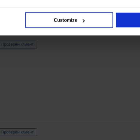
Закупен след
Customize
Проверен клиент
Проверен клиент