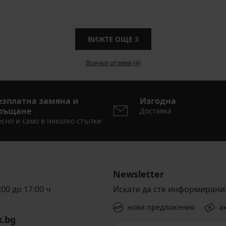
ВИЖТЕ ОЩЕ
3
Всички отзиви (4)
езплатна замяна и
Изгодна
ръщане
Доставка
сно и само в няколко стъпки
Newsletter
00 до 17:00 ч
Искате да сте информирани 
нови предложения
а
x.bg