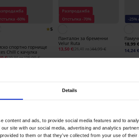
азпродажба
Разпродажба
тстъпка -60%
Отстъпка -70%
-25% 
5
Панталон за бременни
Памучн
Velur Ruta
18,99 
ско спортно горнище
13,50 €
44,99 €
(26,40 лв.)
14,24 
ces Chill с качулка
40 €
25,99 €
(20,34 лв.)
ЦЕНКА НА ПРОДУКТ Клин Comfort Cap
Details
5
4x
4
0x
3
0x
e content and ads, to provide social media features and to analy
2
0x
1
0x
 our site with our social media, advertising and analytics partn
 provided to them or that they’ve collected from your use of their