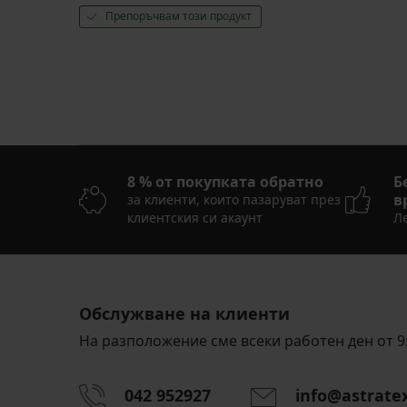
Препоръчвам този продукт
8 % от покупката обратно
Б
в
за клиенти, които пазаруват през
клиентския си акаунт
Ле
Обслужване на клиенти
На разположение сме всеки работен ден от 9:
042 952927
info@astrate