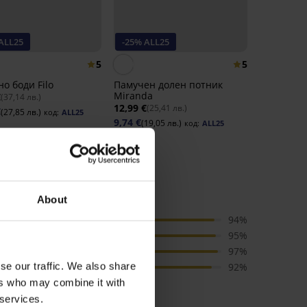
ALL25
-25% ALL25
5
5
о боди Filo
Памучен долен потник
Miranda
€
(37,14 лв.)
12,99 €
(25,41 лв.)
€
(27,85 лв.)
код:
ALL25
9,74 €
(19,05 лв.)
код:
ALL25
ri
About
качество
94%
размер
95%
цвят
97%
se our traffic. We also share
цена
92%
ers who may combine it with
 services.