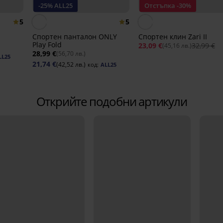
-25% ALL25
Отстъпка -30%
5
5
Спортен панталон ONLY
Спортен клин Zari II
Play Fold
23,09 €
32,99 €
(45,16 лв.)
28,99 €
(56,70 лв.)
LL25
21,74 €
(42,52 лв.)
код:
ALL25
Открийте подобни артикули