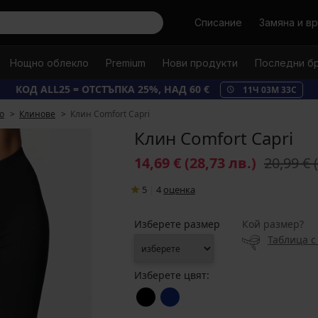
Търси
Списание
Замяна и в
Нощно облекло
Premium
Нови продукти
Последни б
КОД ALL25 = ОТСТЪПКА 25%, НАД 60 €
11
Ч
03
М
32
С
о
Клинове
Клин Comfort Capri
Клин Comfort Capri
14,69 €
(28,73 лв.)
20,99 €
5
|
4
oценка
Изберете размер
Кой размер?
Таблица с
Изберете цвят: