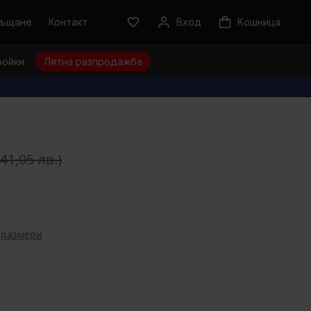
ръщане
Контакт
Вход
Kошница
ройки
Лятна разпродажба
(41,05 лв.)
 размери