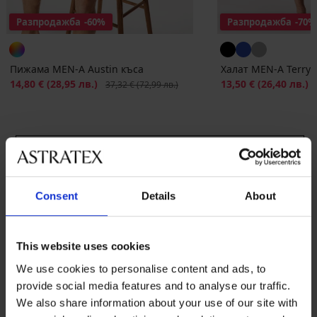
Разпродажба
-60%
Разпродажба
-70%
Пижама MEN-A Austin къса
Халат MEN-A Terry 
Намаление
14,80 €
(28,95 лв.)
Първоначална цена
Намаление
13,50 €
(26,40 лв.)
П
37,32 €
(72,99 лв.)
ПИЖАМИ
Consent
Details
About
НОЩНИЦИ
This website uses cookies
ХАЛАТИ
We use cookies to personalise content and ads, to
provide social media features and to analyse our traffic.
We also share information about your use of our site with