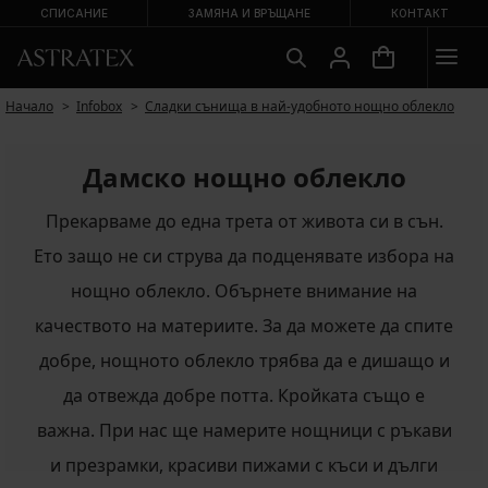
СПИСАНИЕ
ЗАМЯНА И ВРЪЩАНЕ
КОНТАКТ
Начало
Infobox
Сладки сънища в най-удобното нощно облекло
Дамско нощно облекло
Прекарваме до една трета от живота си в сън.
Ето защо не си струва да подценявате избора на
нощно облекло. Обърнете внимание на
качеството на материите. За да можете да спите
добре, нощното облекло трябва да е дишащо и
да отвежда добре потта. Кройката също е
важна. При нас ще намерите нощници с ръкави
и презрамки, красиви пижами с къси и дълги