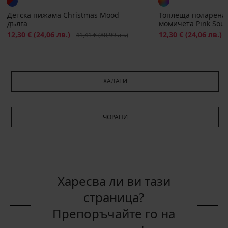
Детска пижама Christmas Mood
Топлеща поларена
дълга
момичета Pink Soul 
Намаление
12,30 €
(24,06 лв.)
Първоначална цена
Намаление
12,30 €
(24,06 лв.)
П
41,41 €
(80,99 лв.)
ХАЛАТИ
ЧОРАПИ
Харесва ли ви тази
страница?
Препоръчайте го на