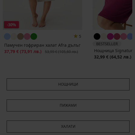
-30%
5
BESTSELLER
Памучен гофриран халат Afra дълъг
Нощница Signature 
Намаление
37,79 €
(73,91 лв.)
Първоначална цена
53,99 €
(105,60 лв.)
32,99 €
(64,52 лв.)
НОЩНИЦИ
ПИЖАМИ
ХАЛАТИ