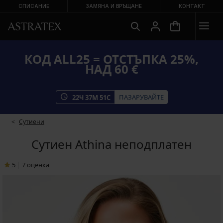
СПИСАНИЕ
ЗАМЯНА И ВРЪЩАНЕ
КОНТАКТ
КОД ALL25 = ОТСТЪПКА 25%,
НАД 60 €
ПАЗАРУВАЙТЕ
22
Ч
37
М
51
С
Сутиени
Сутиен Athina неподплатен
5
|
7
oценка