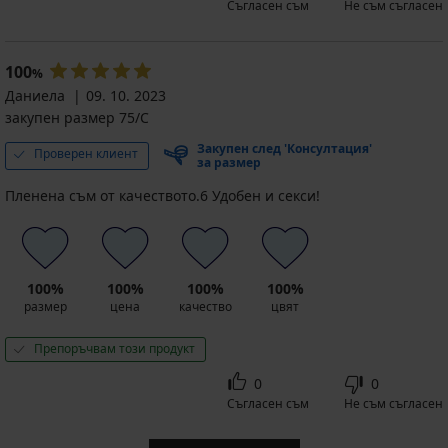
Съгласен съм
Не съм съгласен
100
%
Даниела
09. 10. 2023
закупен размер 75/C
Закупен след 'Консултация'
Проверен клиент
за размер
Пленена съм от качеството.6 Удобен и секси!
100%
100%
100%
100%
размер
цена
качество
цвят
Препоръчвам този продукт
0
0
Съгласен съм
Не съм съгласен