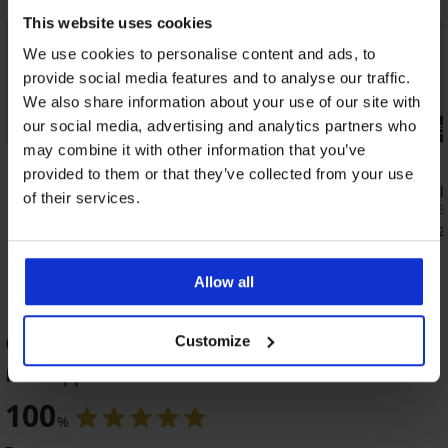
This website uses cookies
We use cookies to personalise content and ads, to
provide social media features and to analyse our traffic.
We also share information about your use of our site with
our social media, advertising and analytics partners who
-25% ALL25
-25% ALL25
may combine it with other information that you’ve
4,9
4,9
provided to them or that they’ve collected from your use
н
Сутиен Galla неподплатен
Сутиен Gal
of their services.
36,99 €
36,99 €
(72,35 лв.)
(72,3
27,74 €
27,74 €
(54,25 лв.)
(54,2
код:
ALL25
Allow all
ОЦЕНКА НА ПРОДУКТ Сутиен Athina
Customize
неподплатен
-25 % ALL25
-30%
Разпродажба
-25 % ALL25
-25 % ALL25
-25 % ALL25
-25 % ALL25
Разпродажба
-25 % ALL25
-50%
-30%
100
%
4,5
5
5
4,8
4,8
5
5
5
4,7
5