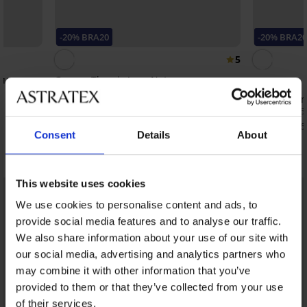
-20% BRA20
-20% BRA2
5
дплатен
Сутиен Themis Lace Nature подплатен
40,99 €
(80,17 лв.)
Сутиен Kam
32,79 €
(64,13 лв.)
код:
BRA20
32,99 €
(64,5
26,39 €
(51,6
Consent
Details
About
Открийте подобни артикули
This website uses cookies
We use cookies to personalise content and ads, to
provide social media features and to analyse our traffic.
We also share information about your use of our site with
our social media, advertising and analytics partners who
may combine it with other information that you’ve
provided to them or that they’ve collected from your use
of their services.