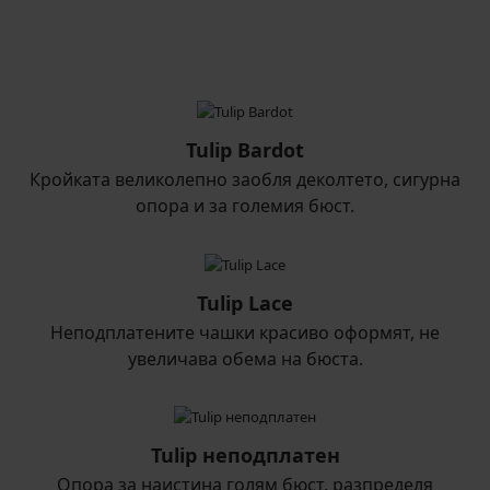
Tulip Bardot
Кройката великолепно заобля деколтето, сигурна
опора и за големия бюст.
Tulip Lace
Неподплатените чашки красиво оформят, не
увеличава обема на бюста.
Tulip неподплатен
Опора за наистина голям бюст, разпределя