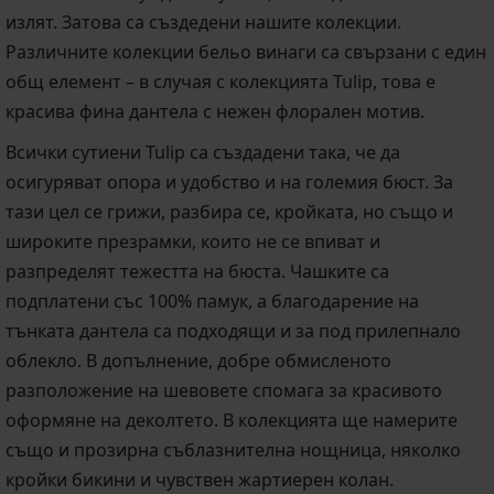
излят. Затова са създедени нашите колекции.
Различните колекции бельо винаги са свързани с един
общ елемент – в случая с колекцията Tulip, това е
красива фина дантела с нежен флорален мотив.
Всички сутиени Tulip са създадени така, че да
осигуряват опора и удобство и на големия бюст. За
тази цел се грижи, разбира се, кройката, но също и
широките презрамки, които не се впиват и
разпределят тежестта на бюста. Чашките са
подплатени със 100% памук, а благодарение на
тънката дантела са подходящи и за под прилепнало
облекло. В допълнение, добре обмисленото
разположение на шевовете спомага за красивото
оформяне на деколтето. В колекцията ще намерите
също и прозирна съблазнителна нощница, няколко
кройки бикини и чувствен жартиерен колан.