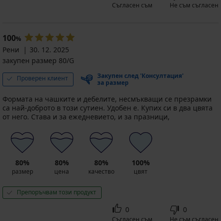
Съгласен съм
Не съм съгласен
100
%
Рени
30. 12. 2025
закупен размер 80/G
Закупен след 'Консултация'
Проверен клиент
за размер
Формата на чашките и дебелите, несмъкващи се презрамки
са най-доброто в този сутиен. Удобен е. Купих си в два цвята
от него. Става и за ежедневието, и за празници,
80%
80%
80%
100%
размер
цена
качество
цвят
Препоръчвам този продукт
0
0
Съгласен съм
Не съм съгласен