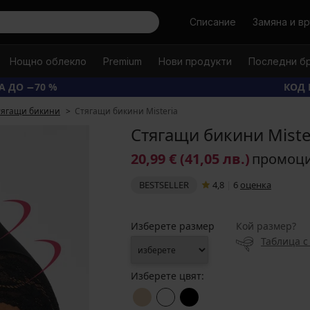
Търси
Списание
Замяна и в
Нощно облекло
Premium
Нови продукти
Последни б
А ДО −70 %
КОД 
тягащи бикини
Стягащи бикини Misteria
Стягащи бикини Miste
20,99 €
(41,05 лв.)
промоц
BESTSELLER
4,8
|
6
oценка
Изберете размер
Кой размер?
Таблица с
Изберете цвят: