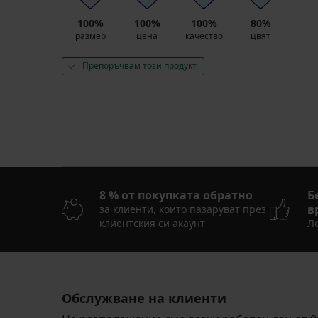
100%
100%
100%
80%
размер
цена
качество
цвят
Препоръчвам този продукт
8 % от покупката обратно
Б
в
за клиенти, които пазаруват през
клиентския си акаунт
Ле
Обслужване на клиенти