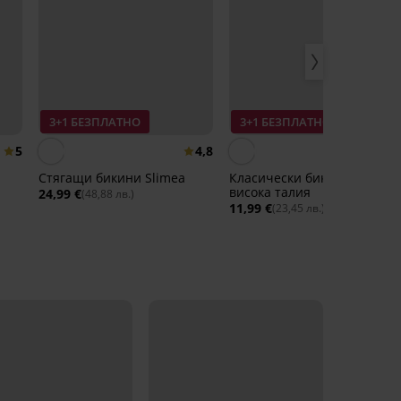
3+1 БЕЗПЛАТНО
3+1 БЕЗПЛАТНО
5
4,8
Стягащи бикини Slimea
Класически бикини Lory с
висока талия
24,99 €
(48,88 лв.)
11,99 €
(23,45 лв.)