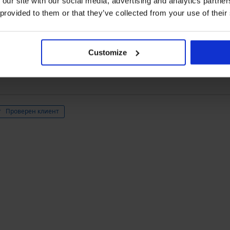
 our site with our social media, advertising and analytics partn
2
0x
 provided to them or that they’ve collected from your use of their
1
0x
Закупен след
Customize
Проверен клиент