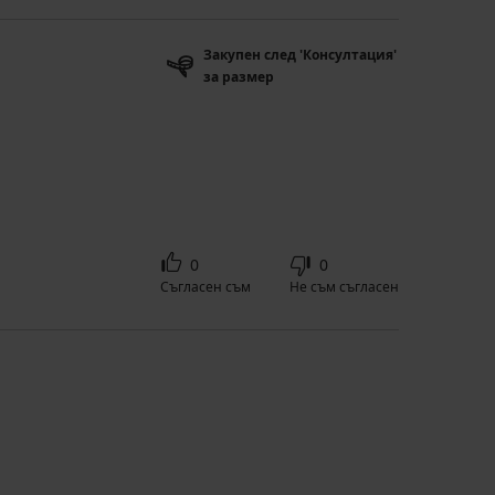
Закупен след 'Консултация'
за размер
0
0
Съгласен съм
Не съм съгласен