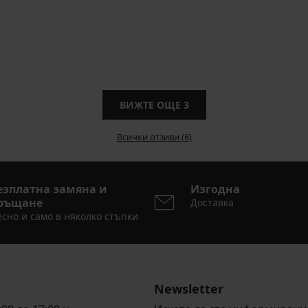
ВИЖТЕ ОЩЕ
3
Всички отзиви (6)
езплатна замяна и
Изгодна
ръщане
Доставка
сно и само в няколко стъпки
Newsletter