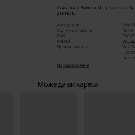
Стягащите бикини Misteria стягат В
дантела.
Материал
58% П
Код на артикула
Mister
EAN
59027
Марка
WOLB
Производител
Wol-Ba
Litzma
opini
Покажи повече
Може да ви хареса