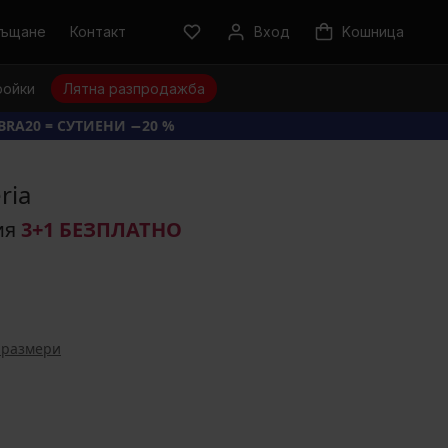
ръщане
Контакт
Вход
Kошница
ройки
Лятна разпродажба
BRA20 = СУТИЕНИ −20 %
ria
ия
3+1 БЕЗПЛАТНО
 размери