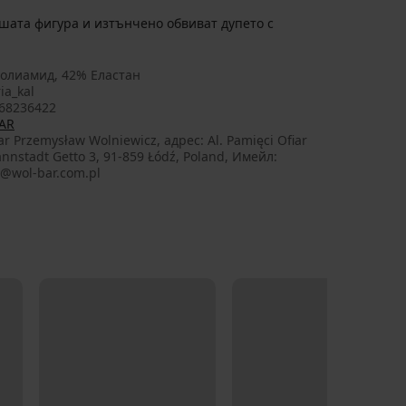
ашата фигура и изтънчено обвиват дупето с
олиамид, 42% Еластан
ia_kal
68236422
AR
r Przemysław Wolniewicz, aдрес: Al. Pamięci Ofiar
nnstadt Getto 3, 91-859 Łódź, Poland, Имейл:
e@wol-bar.com.pl