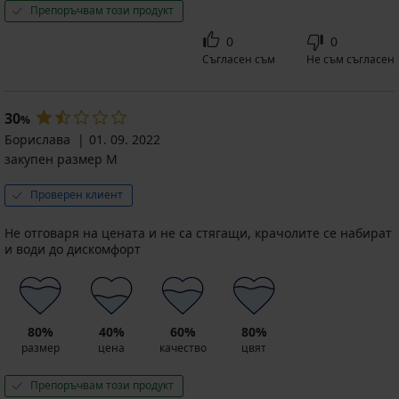
Препоръчвам този продукт
0
0
Съгласен съм
Не съм съгласен
30
%
Борислава
01. 09. 2022
закупен размер M
Проверен клиент
Не отговаря на цената и не са стягащи, крачолите се набират
и води до дискомфорт
80%
40%
60%
80%
размер
цена
качество
цвят
Препоръчвам този продукт