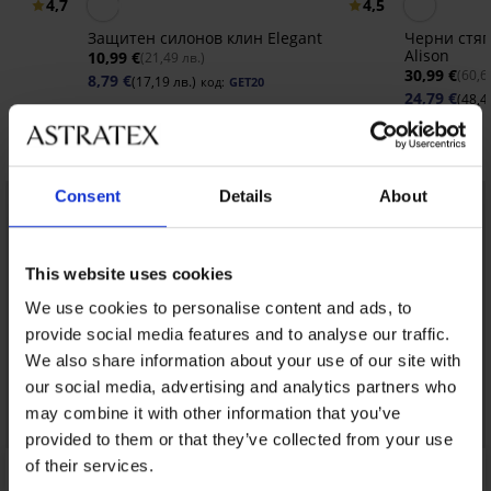
4,7
4,5
Защитен силонов клин Elegant
Черни стя
Alison
10,99 €
(21,49 лв.)
30,99 €
(60,6
8,79 €
(17,19 лв.)
код:
GET20
24,79 €
(48,4
Открийте подобни артикули
Consent
Details
About
This website uses cookies
We use cookies to personalise content and ads, to
provide social media features and to analyse our traffic.
We also share information about your use of our site with
our social media, advertising and analytics partners who
may combine it with other information that you’ve
provided to them or that they’ve collected from your use
of their services.