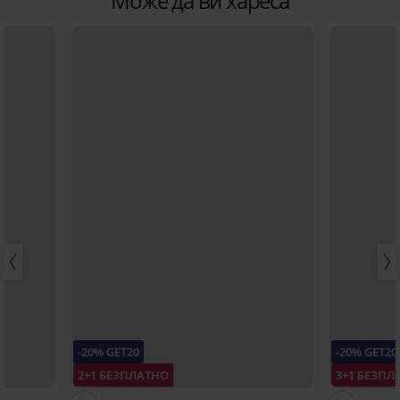
Може да ви хареса
-20% GET20
-20% GET20
2+1 БЕЗПЛАТНО
3+1 БЕЗПЛ