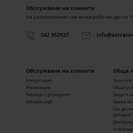
Обслужване на клиенти
На разположение сме всеки работен ден от 9:
042 952927
info@astrate
Обслужване на клиенти
Обща 
Консултация
Транспор
Pекламация
Общи усл
Таблици с размерите
Защита н
Astratex клуб
Грижа за 
Kак да по
допадне?
Декларац
Информац