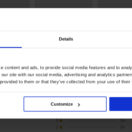
ТНО
3+1 БЕЗПЛАТНО
3+1 БЕЗПЛАТНО
Details
5
шки Vena
Стягащи прашки Vektra
Стягащи бикини Laser cu
Exclusive с висо
26,99 €
в.)
(52,79 лв.)
38,99 €
(76,26 лв.)
e content and ads, to provide social media features and to analy
 our site with our social media, advertising and analytics partn
 provided to them or that they’ve collected from your use of their
КА НА ПРОДУКТ Стягащи бикини Forti
Customize
5
2x
4
0x
3
0x
2
0x