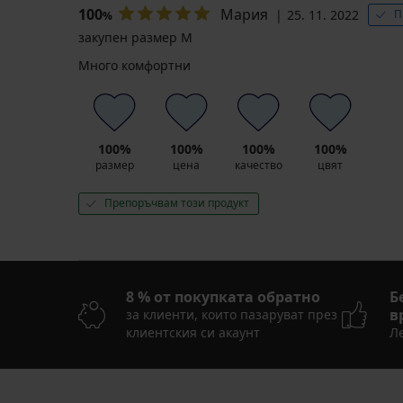
100
Мария
25. 11. 2022
П
%
закупен размер M
Много комфортни
100%
100%
100%
100%
размер
цена
качество
цвят
Препоръчвам този продукт
8 % от покупката обратно
Б
в
за клиенти, които пазаруват през
клиентския си акаунт
Ле