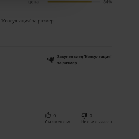
цена
84%
 'Консултация' за размер
Закупен след 'Консултация'
за размер
0
0
Съгласен съм
Не съм съгласен