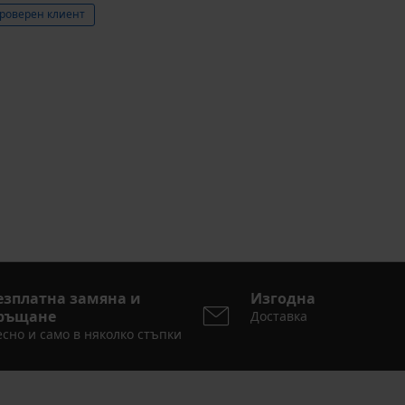
роверен клиент
езплатна замяна и
Изгодна
ръщане
Доставка
сно и само в няколко стъпки