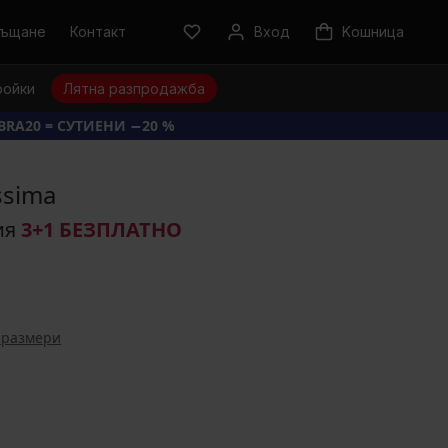
ръщане
Контакт
Вход
Kошница
ройки
Лятна разпродажба
BRA20 = СУТИЕНИ −20 %
ssima
ия
3+1 БЕЗПЛАТНО
 размери