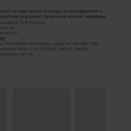
ищата им са рязани с лазер и ще останат невидими
олиамид, 42% Еластан
sima_kal
68261431
AR
r Przemysław Wolniewicz, aдрес: Al. Pamięci Ofiar
nnstadt Getto 3, 91-859 Łódź, Poland, Имейл:
e@wol-bar.com.pl