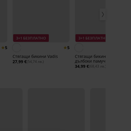
3+1 БЕЗПЛАТНО
3+1 БЕЗПЛАТНО
5
5
Стягащи бикини Vadis
Стягащи бикини Lallie по-
дълбоки памучни
27,99 €
(54,74 лв.)
34,99 €
(68,43 лв.)