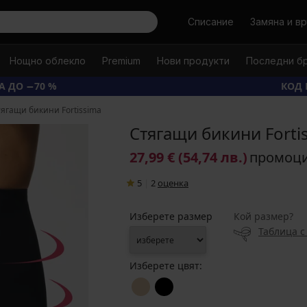
Търси
Списание
Замяна и в
Нощно облекло
Premium
Нови продукти
Последни б
А ДО −70 %
КОД 
ягащи бикини Fortissima
Стягащи бикини Forti
27,99 €
(54,74 лв.)
промоц
5
|
2
oценка
Изберете размер
Кой размер?
Таблица с
Изберете цвят: