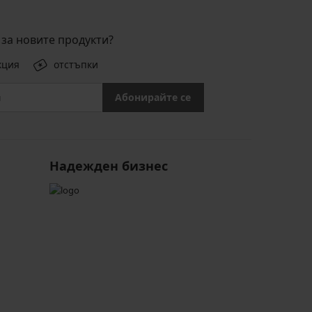
за новите продукти?
кция
отстъпки
Абонирайте се
Надежден бизнес