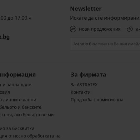
Newsletter
00 до 17:00 ч
Искате да сте информирани 
нови предложения
а
x.bg
информация
За фирмата
т и заплащане
За ASTRATEX
овия
Контакти
а личните данни
Продажба с комисионна
бельото и банските
стъпя, ако бельото не ми
ия за бисквитки
ия относно обработката на