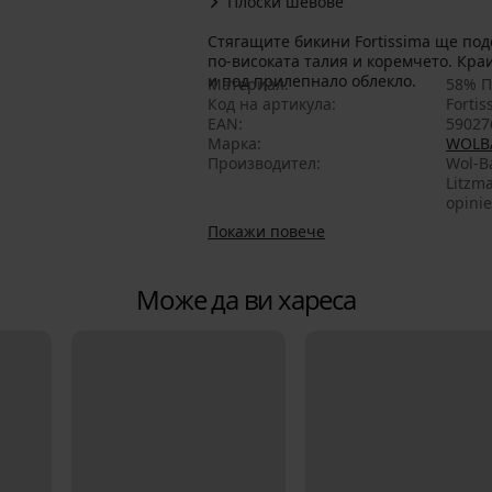
Плоски шевове
Стягащите бикини Fortissima ще подсилят не само дупето и ханша, но блегодарение на
по-високата талия и коремчето. Кра
и под прилепнало облекло.
Материал
58% П
Код на артикула
Fortis
EAN
59027
Марка
WOLB
Производител
Wol-Ba
Litzma
opini
Покажи повече
Може да ви хареса