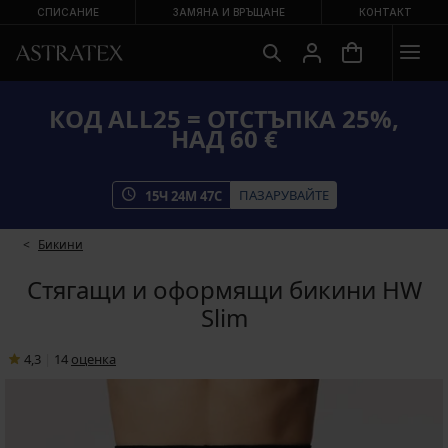
СПИСАНИЕ
ЗАМЯНА И ВРЪЩАНЕ
КОНТАКТ
КОД ALL25 = ОТСТЪПКА 25%,
НАД 60 €
ПАЗАРУВАЙТЕ
15
Ч
24
М
47
С
Бикини
Стягащи и оформящи бикини HW
Slim
4,3
|
14
oценка