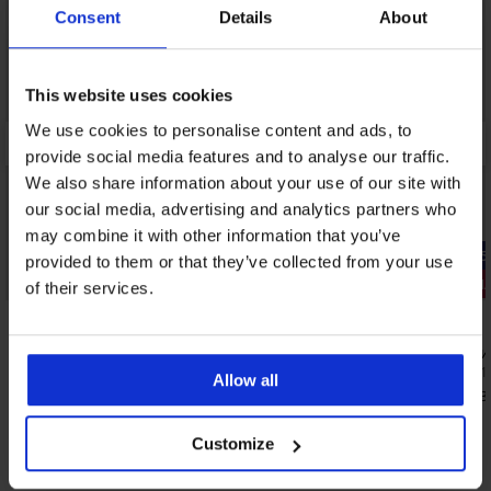
Consent
Details
About
This website uses cookies
We use cookies to personalise content and ads, to
provide social media features and to analyse our traffic.
We also share information about your use of our site with
our social media, advertising and analytics partners who
may combine it with other information that you’ve
-25% ALL25
-25% ALL25
provided to them or that they’ve collected from your use
3+1 БЕЗПЛАТНО
3+1 БЕЗПЛ
of their services.
3,5
5
Стягащи бикини Giulia
Оформящи 
15,99 €
17,99 €
(31,27 лв.)
(35,1
Allow all
11,99 €
13,49 €
(23,45 лв.)
(26,3
код:
ALL25
Customize