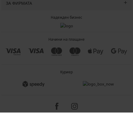
ЗА ФИРМАТА
Надежден бизнес
Начини на плащане
Куриер
Copyright 2005-2026 © ASTRATEX a.s.
Programia - B2C, B2B, advanced e-commerce solutions