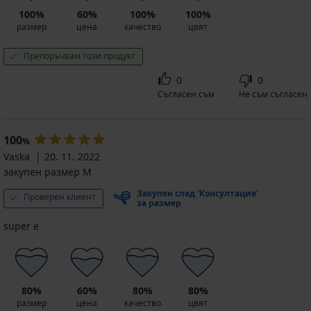
100%
60%
100%
100%
размер
цена
качество
цвят
Препоръчвам този продукт
0
0
Съгласен съм
Не съм съгласен
100
%
Vaska
20. 11. 2022
закупен размер M
Закупен след 'Консултация'
Проверен клиент
за размер
super e
80%
60%
80%
80%
размер
цена
качество
цвят