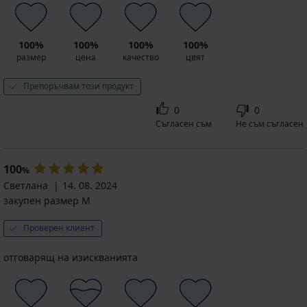
лв.)
24,74
(24,92
(39,59
€
€
(51,32
код
ALL25
лв.)
код
код
код
код
код
лв.)
лв.)
(38,12
(39,59
€
код
лв.)
лв.)
лв.)
ALL25
код
ALL25
ALL25
ALL25
ALL25
ALL25
код
(48,39
код
ALL25
лв.)
лв.)
код
код
код
ALL25
ALL25
ALL25
лв.)
код
код
ALL25
ALL25
ALL25
100%
100%
100%
100%
код
ALL25
ALL25
размер
цена
качество
цвят
ALL25
Препоръчвам този продукт
0
0
Съгласен съм
Не съм съгласен
100
%
Светлана
14. 08. 2024
закупен размер M
Проверен клиент
отговарящ на изискванията