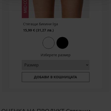
БЕЗПЛАТНО
3+1
БЕЗПЛАТНО
БЕЗПЛАТНО
БЕЗПЛАТНО
БЕЗПЛАТНО
промоция
3+1
3+1
3+1
БЕЗПЛАТНО
3+1
БЕЗПЛАТНО
БЕЗПЛАТНО
БЕЗПЛАТНО
БЕЗПЛАТНО
Стягащи бикини Iga
15,99 €
(31,27 лв.)
Изберете размер
ДОБАВИ В КОШНИЦАТА
ОЦЕНКА НА ПРОДУКТ Стягащи