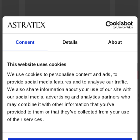
Consent
Details
About
This website uses cookies
PREMIUM
We use cookies to personalise content and ads, to
Отстъпка -30%
Отстъпка 
provide social media features and to analyse our traffic.
4,6
We also share information about your use of our site with
2PACK боксерки Clarke
Мъжка тени
our social media, advertising and analytics partners who
25,89 €
22,19 €
(50,64 лв.)
36,99 €
(43,4
d
may combine it with other information that you’ve
provided to them or that they’ve collected from your use
of their services.
От същата колекция
Покажи