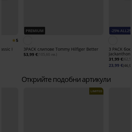
PREMIUM
-25% ALL25
5
assic I
3PACK слипове Tommy Hilfiger Better
3 PACK бок
Jackanthon
53,99 €
(105,60 лв.)
31,99 €
(62,5
23,99 €
(46,9
Открийте подобни артикули
LIMITED