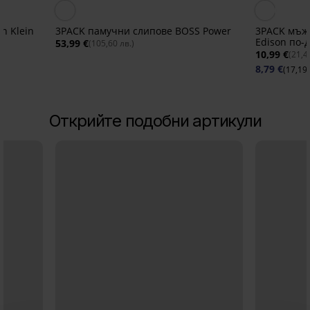
n Klein
3PACK памучни слипове BOSS Power
3PACK мъж
Edison по-
53,99 €
(105,60 лв.)
10,99 €
(21,4
8,79 €
(17,19 
Открийте подобни артикули