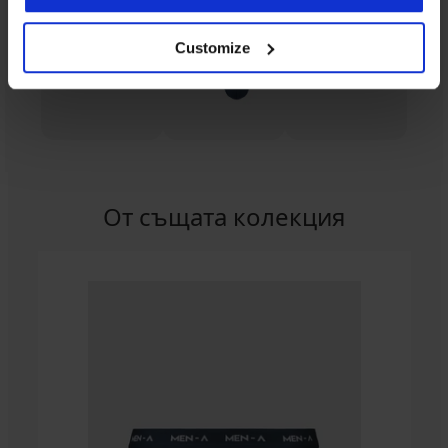
Customize
От същата колекция