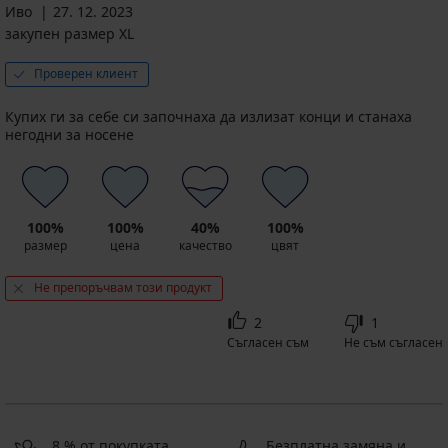
Иво
27. 12. 2023
закупен размер XL
Проверен клиент
Купих ги за себе си започнаха да излизат конци и станаха
негодни за носене
100%
100%
40%
100%
размер
цена
качество
цвят
Не препоръчвам този продукт
2
1
Съгласен съм
Не съм съгласен
8 % от покупката
Безплатна замяна и