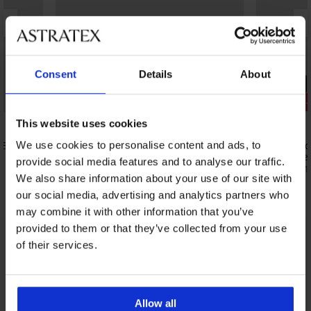
Consent
Details
About
PREMIUM
-20% GET20
Отстъпка 
This website uses cookies
5
Bikes
Бамбукови шорти Wuzzy
3PACK боксе
We use cookies to personalise content and ads, to
Cotton Stre
22,99 €
(44,96 лв.)
provide social media features and to analyse our traffic.
36,39 €
(71,1
18,39 €
(35,97 лв.)
код:
GET20
We also share information about your use of our site with
our social media, advertising and analytics partners who
may combine it with other information that you’ve
provided to them or that they’ve collected from your use
of their services.
От същата колекция
Покажи
Allow all