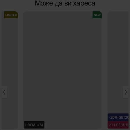
Може да ви хареса
LIMITED
NEW
-20% GET20
PREMIUM
2+1 БЕЗПЛ