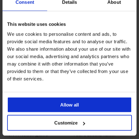
22,99 €
(44,96 лв.)
28,99 €
(56,70 лв.)
Consent
Details
About
17,24 €
(33,72 лв.)
код
ALL25
21,74 €
(42,52 лв.)
код
ALL25
This website uses cookies
We use cookies to personalise content and ads, to
provide social media features and to analyse our traffic.
We also share information about your use of our site with
our social media, advertising and analytics partners who
may combine it with other information that you’ve
provided to them or that they’ve collected from your use
of their services.
Allow all
-25 % ALL25
-25 % ALL25
Customize
Мъжка памучна нощница
Стягащи боксерки MEN-A
MEN-A Nelson дълга
Paul с висока талия