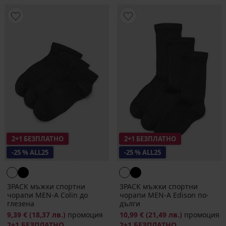
2+1 БЕЗПЛАТНО
2+1 БЕЗПЛАТНО
-25 % ALL25
-25 % ALL25
3PACK мъжки спортни
3PACK мъжки спортни
чорапи MEN-A Colin до
чорапи MEN-A Edison по-
глезена
дълги
9,39 €
(18,37 лв.)
промоция
10,99 €
(21,49 лв.)
промоция
2+1 БЕЗПЛАТНО
2+1 БЕЗПЛАТНО