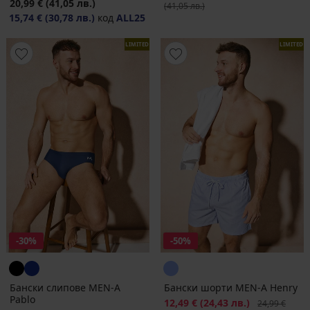
20,99 €
(41,05 лв.)
(41,05 лв.)
15,74 €
(30,78 лв.)
код
ALL25
LIMITED
LIMITED
-30%
-50%
Бански слипове MEN-A
Бански шорти MEN-A Henry
Pablo
Намаление
12,49 €
(24,43 лв.)
Първоначалн
24,99 €