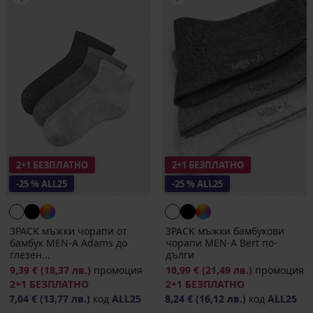
2+1 БЕЗПЛАТНО
2+1 БЕЗПЛАТНО
-25 % ALL25
-25 % ALL25
3PACK мъжки чорапи от
3PACK мъжки бамбукови
бамбук MEN-A Adams до
чорапи MEN-A Bert по-
глезен...
дълги
9,39 €
(18,37 лв.)
промоция
10,99 €
(21,49 лв.)
промоция
2+1 БЕЗПЛАТНО
2+1 БЕЗПЛАТНО
7,04 €
(13,77 лв.)
код
ALL25
8,24 €
(16,12 лв.)
код
ALL25