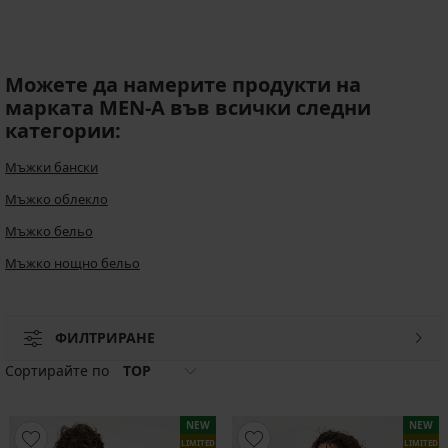
Можете да намерите продукти на
марката MEN-A във всички следни
категории:
Мъжки бански
Мъжко облекло
Мъжко бельо
Мъжко нощно бельо
ФИЛТРИРАНЕ
Сортирайте по
TOP
NEW
NEW
LIMITED
LIMITED