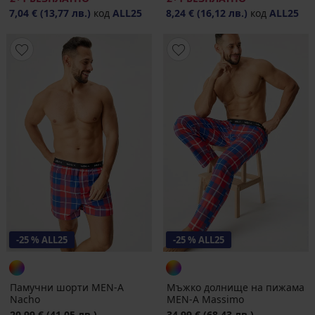
7,04 €
(13,77 лв.)
код
ALL25
8,24 €
(16,12 лв.)
код
ALL25
-25 % ALL25
-25 % ALL25
Памучни шорти MEN-A
Мъжко долнище на пижама
Nacho
MEN-A Massimo
20,99 €
(41,05 лв.)
34,99 €
(68,43 лв.)