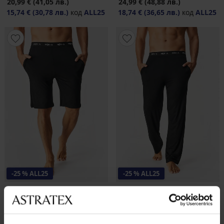
20,99 €
(41,05 лв.)
24,99 €
(48,88 лв.)
15,74 €
(30,78 лв.)
код
ALL25
18,74 €
(36,65 лв.)
код
ALL25
-25 % ALL25
-25 % ALL25
Мъжки памучни пижамени
Мъжко бамбуково долнище
шорти MEN-A Joseph
на пижама MEN-A Jimmy