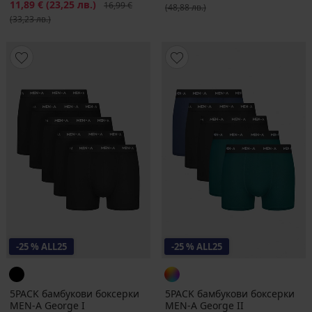
Намаление
11,89 €
(23,25 лв.)
Първоначална цена
16,99 €
(48,88 лв.)
(33,23 лв.)
-25 % ALL25
-25 % ALL25
5PACK бамбукови боксерки
5PACK бамбукови боксерки
MEN-A George I
MEN-A George II