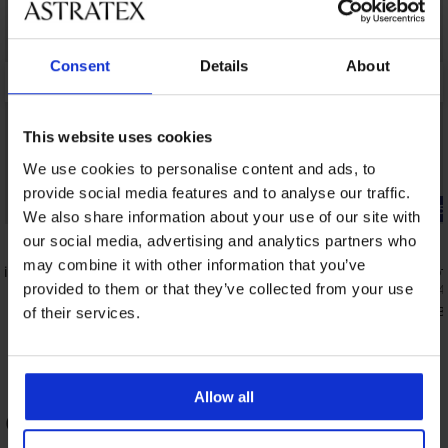
Consent
Details
About
This website uses cookies
We use cookies to personalise content and ads, to
provide social media features and to analyse our traffic.
-25% ALL25
-25% ALL25
We also share information about your use of our site with
4,4
5
our social media, advertising and analytics partners who
may combine it with other information that you’ve
i Lace
Дамска нощница Belinda
Стягащ пот
44,99 €
34,99 €
provided to them or that they’ve collected from your use
(87,99 лв.)
(68,4
33,74 €
26,24 €
(65,99 лв.)
(51,3
код:
ALL25
of their services.
Allow all
ОЦЕНКА НА ПРОДУКТ