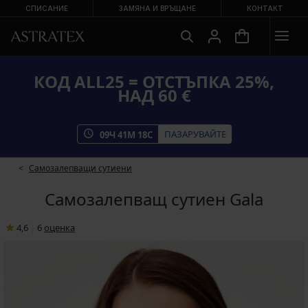
СПИСАНИЕ
ЗАМЯНА И ВРЪЩАНЕ
КОНТАКТ
КОД ALL25 = ОТСТЪПКА 25%,
НАД 60 €
ПАЗАРУВАЙТЕ
09
Ч
41
М
18
С
Самозалепващи сутиени
Самозалепващ сутиен Gala
4,6
|
6
oценка