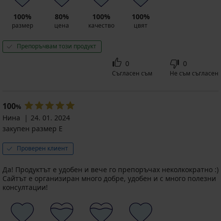
лв.)
код
код
ALL25
100%
80%
100%
100%
ALL25
размер
цена
качество
цвят
Препоръчвам този продукт
0
0
Съгласен съм
Не съм съгласен
100
%
Нина
24. 01. 2024
закупен размер E
Проверен клиент
Да! Продуктът е удобен и вече го препоръчах неколкократно :)
Сайтът е организиран много добре, удобен и с много полезни
консултации!