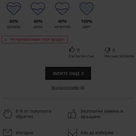
80%
40%
40%
100%
размер
цена
качество
цвят
Не препоръчвам този продукт
0
0
Съгласен съм
Не съм съгласен
ВИЖТЕ ОЩЕ
3
Всички отзиви (6)
8 % от покупката
Безплатна замяна и
обратно
връщане
Изгодна
Как да изберем