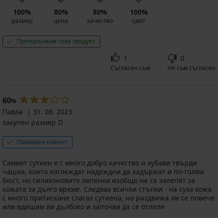
100%
80%
80%
100%
размер
цена
качество
цвят
Препоръчвам този продукт
1
0
Съгласен съм
Не съм съгласен
60
%
Павла
31. 08. 2023
закупен размер D
Проверен клиент
Самият сутиен е с много добро качество и хубави твърди
чашки, които изглеждат надеждни да задържат и по-голям
бюст, но силиконовите лепенки изобщо не се залепят за
кожата за дълго време. Следвах всички стъпки - на суха кожа
с много притискане слагах сутиена, но раздвижа ли се повече
или вдишам ли дълбоко и започва да се отлепя