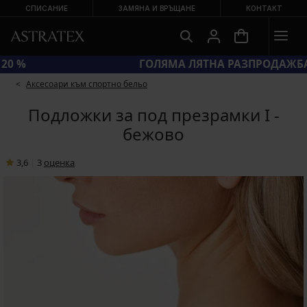
СПИСАНИЕ
ЗАМЯНА И ВРЪЩАНЕ
КОНТАКТ
КОД BRA20 = СУТИЕНИ −20 %
Аксесоари към спортно бельо
Подложки за под презрамки I -
бежово
3,6
|
3
oценка