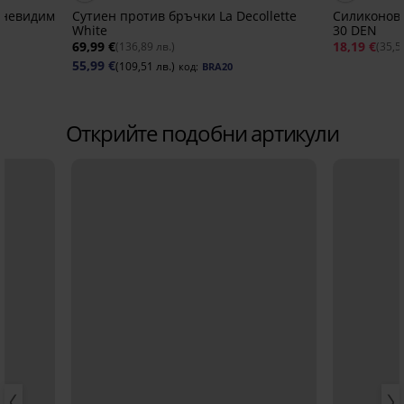
 невидим
Сутиен против бръчки La Decollette
Силиконови
White
30 DEN
69,99 €
18,19 €
(136,89 лв.)
(35,5
55,99 €
(109,51 лв.)
код:
BRA20
Открийте подобни артикули