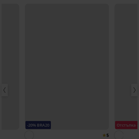
-20% BRA20
Отстъпка 
5