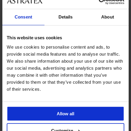
Consent
Details
About
This website uses cookies
We use cookies to personalise content and ads, to
От същата колекция
provide social media features and to analyse our traffic.
We also share information about your use of our site with
our social media, advertising and analytics partners who
may combine it with other information that you’ve
-20 % BRA20
-20 % BRA20
-20 % BRA20
-20 % BRA20
-20 % BRA20
2+1 БЕЗПЛАТНО
-20 % BRA20
-20 % BRA20
-20 % BRA20
provided to them or that they’ve collected from your use
5
4,6
of their services.
Жартиер
Невидим
Сутиен
Monaco
сутиен
против
Държач
Самозалепващ
Държач
Самозалепващ
син
Bye
бръчки
за
сутиен
за
сутиен
Bra
на
презрамки
Gala
презрамки
6,99
U-
Allow all
pull-
деколтето
BA13
UNI
style
€
42,99
ups
La
Удължител
Удължител
Bra
4,09
4,49
(13,67
€
силиконов
Decollette
за
за
New
€
€
лв.)
(84,08
Be...
Customize
сутиен
сутиен