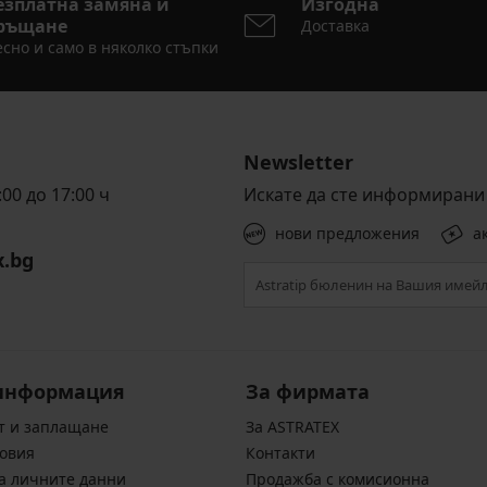
езплатна замяна и
Изгодна
ръщане
Доставка
сно и само в няколко стъпки
Newsletter
00 до 17:00 ч
Искате да сте информирани 
нови предложения
а
x.bg
информация
За фирмата
т и заплащане
За ASTRATEX
овия
Контакти
а личните данни
Продажба с комисионна