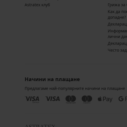
Astratex клуб
Грижа за 
Kак да по
допадне?
Декларац
Информац
лични да
Декларац
Често за
Начини на плащане
Предлагаме най-популярните начини на плащане