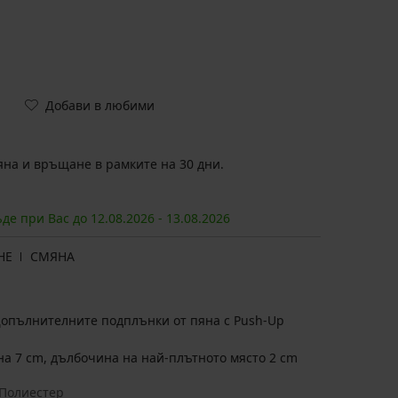
Добави в любими
на и връщане в рамките на 30 дни.
ъде при Вас до
12.08.
2026
-
13.08.
2026
НЕ
СМЯНА
 Допълнителните подплънки от пяна с Push-Up
а 7 cm, дълбочина на най-плътното място 2 cm
Полиестер