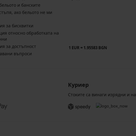
бельото и банските
стъпя, ако бельото не ми
ия за бисквитки
ия относно обработката на
нни
ия за достъпност
1 EUR = 1.95583 BGN
давани въпроси
Куриер
Стоките са винаги изрядни и н