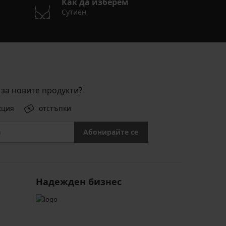
Как да изберем
Сутиен
за новите продукти?
кция
отстъпки
Абонирайте се
Надежден бизнес