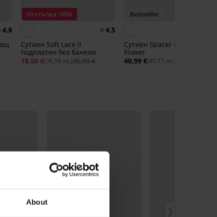
Отстъпка -50%
Bestseller
4,8
4,5
4,
дащ
Сутиен Soft Lace II
Сутиен Spacer Delicate
подплатен без банели
Flower
18,50 €
36,99 €
40,99 €
(36,18 лв.)
(80,17 лв.)
About