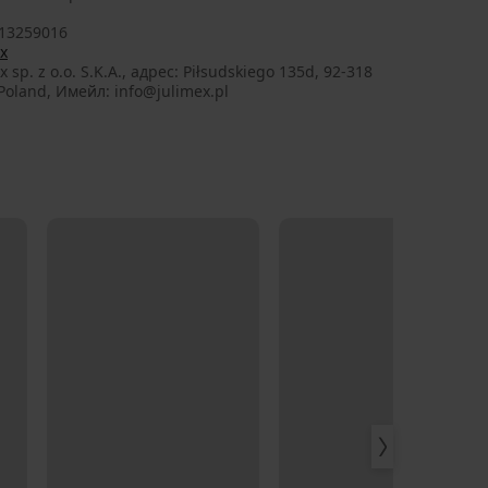
13259016
x
x sp. z o.o. S.K.A., aдрес: Piłsudskiego 135d, 92-318
Poland, Имейл: info@julimex.pl