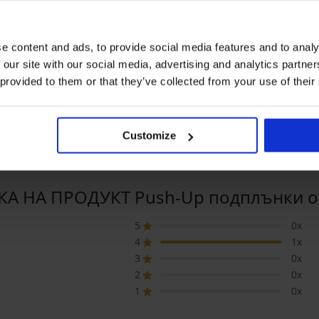
2+1 БЕЗПЛАТНО
e content and ads, to provide social media features and to analy
5
 our site with our social media, advertising and analytics partn
 provided to them or that they’ve collected from your use of their
езрамки 18
3PACK каси чорапи FILA
Триъгълни подп
Underwear Lady
пяна
10,99 €
12,99 €
)
(21,49 лв.)
(25,41 лв.)
Customize
А НА ПРОДУКТ Push-Up подплънки о
5
0x
4
1x
3
0x
2
0x
1
0x