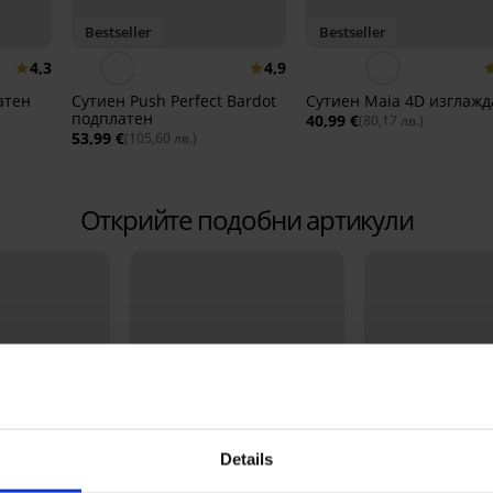
Bestseller
Bestseller
4,3
4,9
атен
Сутиен Push Perfect Bardot
Сутиен Maia 4D изглаж
подплатен
40,99 €
(80,17 лв.)
53,99 €
(105,60 лв.)
Открийте подобни артикули
Details