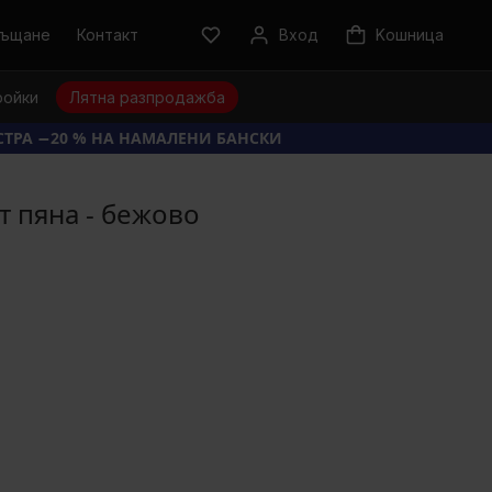
ръщане
Контакт
Вход
Kошница
ройки
Лятна разпродажба
КСТРА −20 % НА НАМАЛЕНИ БАНСКИ
т пяна - бежово