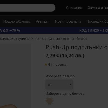
Търси
Списание
Замяна и в
Нощно облекло
Premium
Нови продукти
Последни б
А ДО −70 %
КОД SUN20 = Е
ксесоари за сутиени
Push-Up подплънки от пяна - бежово
Push-Up подплънки о
7,79 €
(15,24 лв.)
4
|
1
oценка
Изберете размер
Изберете цвят:
бежово