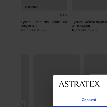
Bestseller
4,9
Сутиен Simplicity T-Shirt Bra
Сутиен Violeta подпл
подплатен
изглаждащ
20,99 €
40,99 €
(41,05 лв.)
(80,17 лв.)
Consent