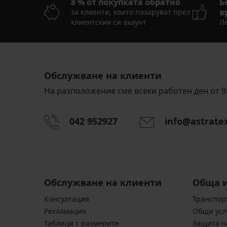
8 % от покупката обратно
Б
в
за клиенти, които пазаруват през
клиентския си акаунт
Ле
Обслужване на клиенти
На разположение сме всеки работен ден от 9:
042 952927
info@astrate
Обслужване на клиенти
Обща 
Консултация
Транспор
Pекламация
Общи усл
Таблици с размерите
Защита н