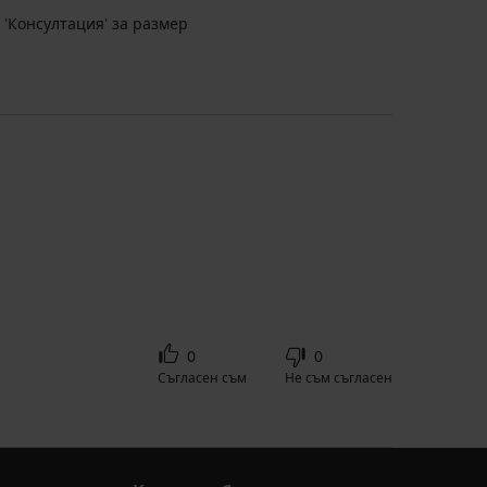
 'Консултация' за размер
0
0
Съгласен съм
Не съм съгласен