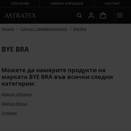
СПИСАНИЕ
ЗАМЯНА И ВРЪЩАНЕ
КОНТАКТ
Начало
Списък с производителите
Bye Bra
BYE BRA
Можете да намерите продукти на
марката BYE BRA във всички следни
категории:
Дамско облекло
Дамско бельо
Сутиени