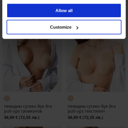
Allow all
Customize
Невидим сутиен Bye Bra
Невидим сутиен Bye Bra
pull-ups силиконов
pull-ups текстилен
36,99 €
(72,35 лв.)
36,99 €
(72,35 лв.)