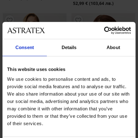
52,99 €
(103,64 лв.)
Consent
Details
About
This website uses cookies
We use cookies to personalise content and ads, to
provide social media features and to analyse our traffic.
We also share information about your use of our site with
our social media, advertising and analytics partners who
may combine it with other information that you’ve
4,6
provided to them or that they’ve collected from your use
of their services.
Стягащ потник Singlet
Самозалепващ сутиен Gala
34,99 €
(68,43 лв.)
42,99 €
(84,08 лв.)