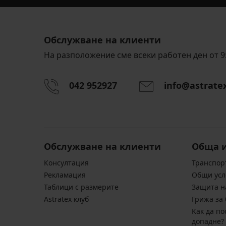
Обслужване на клиенти
На разположение сме всеки работен ден от 9:
042 952927
info@astrate
Обслужване на клиенти
Обща 
Консултация
Транспор
Pекламация
Общи усл
Таблици с размерите
Защита н
Astratex клуб
Грижа за 
Kак да по
допадне?