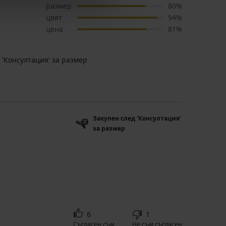
размер
80%
цвят
94%
цена
81%
 'Консултация' за размер
Закупен след 'Консултация'
за размер
6
1
Съгласен съм
Не съм съгласен