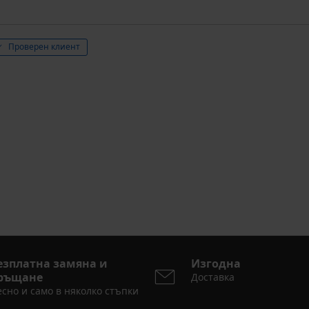
Проверен клиент
езплатна замяна и
Изгодна
ръщане
Доставка
сно и само в няколко стъпки