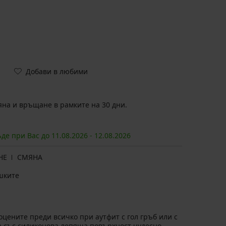
Добави в любими
на и връщане в рамките на 30 дни.
ъде при Вас до
11.08.
2026
-
12.08.
2026
НЕ
СМЯНА
шките
цените преди всичко при аутфит с гол гръб или с
а със силиконова лепяща повърхност чудесно