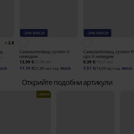
-20% BRA20
-20% BRA20
2,8
ащ
Самозалепващ сутиен II
Самозалепващ сутиен Pu
невидим
ups II невидим
13,99 €
9,39 €
(27,36 лв.)
(18,37 лв.)
11,19 €
7,51 €
(21,89 лв.)
(14,69 лв.)
RA20
код:
BRA20
код:
BRA20
Открийте подобни артикули
LIMITED