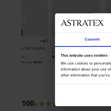
-20% BRA20
P
Consent
4,7
3,8
Сутиен Spacer Soft Comfort
Стягащ потник PLUS SIZE
Сут
без банели
Smoothwear
Her
This website uses cookies
36,99 €
49,99 €
46,
(72,35 лв.)
(97,77 лв.)
29,59 €
(57,87 лв.)
код:
BRA20
We use cookies to personalis
information about your use of
other information that you’ve
ОЦЕНКА НА ПР
100
%