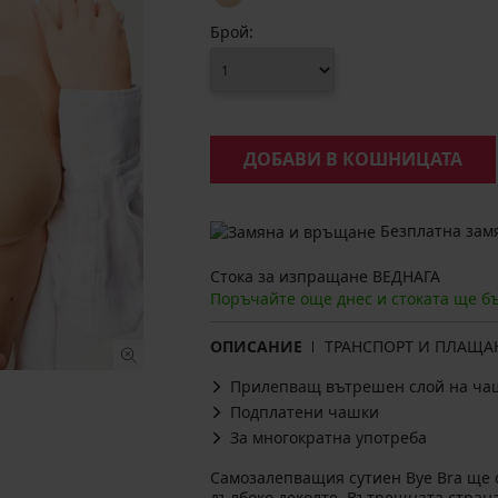
Брой:
ДОБАВИ В КОШНИЦАТА
Безплатна замя
Стока за изпращане ВЕДНАГА
Поръчайте още днес и стоката ще б
ОПИСАНИЕ
ТРАНСПОРТ И ПЛАЩА
Прилепващ вътрешен слой на ча
Подплатени чашки
За многократна употреба
Самозалепващия сутиен Bye Bra ще о
дълбоко деколте. Вътрешната стран