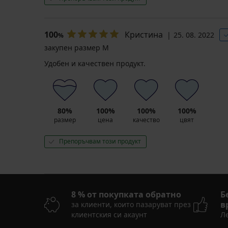
лв.)
код
BRA20
100
Кристина
25. 08. 2022
%
закупен размер M
Удобен и качествен продукт.
80%
100%
100%
100%
размер
цена
качество
цвят
Препоръчвам този продукт
8 % от покупката обратно
Б
в
за клиенти, които пазаруват през
клиентския си акаунт
Ле