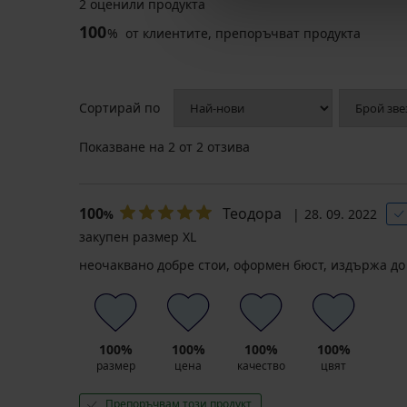
2 оценили продукта
-20 % BRA20
-20 % BRA20
-20 % BRA20
100
%
от клиентите, препоръчват продукта
4,6
Силиконов
Прозрачни
сутиен
презрамки
Сортирай по
без
20
презрамки
мм
18,99
5,69
Показване на
2
от 2 отзива
Удължител
€
€
за
(37,14
(11,13
сутиен
лв.)
лв.)
Astratex
100
Теодора
28. 09. 2022
%
2
15,19
4,55
телени
закупен размер XL
€
€
копчета
(29,71
(8,90
неочаквано добре стои, оформен бюст, издържа до 
тесе...
лв.)
лв.)
4,09
код
код
€
BRA20
BRA20
(8,00
лв.)
100%
100%
100%
100%
3,27
размер
цена
качество
цвят
€
(6,40
Препоръчвам този продукт