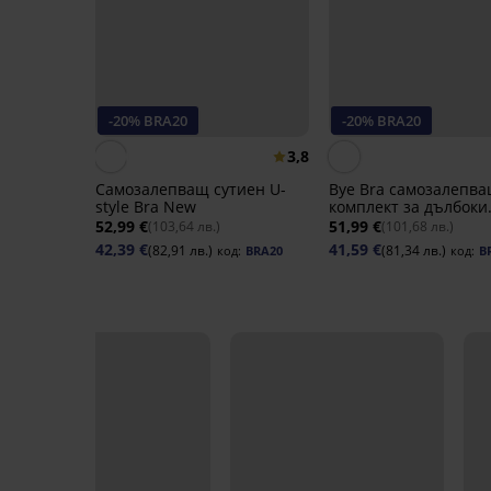
-20% BRA20
-20% BRA20
3,8
Самозалепващ сутиен U-
Bye Bra самозалепв
style Bra New
комплект за дълбоки
деколтета
52,99 €
51,99 €
(103,64 лв.)
(101,68 лв.)
42,39 €
41,59 €
(82,91 лв.)
(81,34 лв.)
код:
BRA20
код:
B