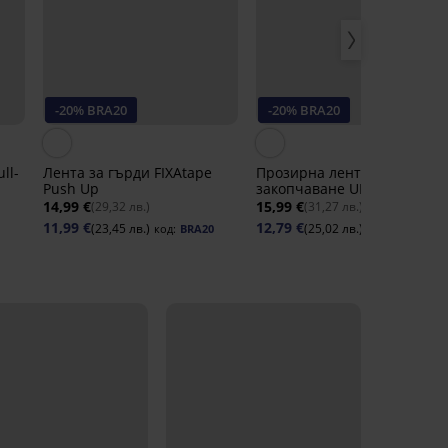
-20% BRA20
-20% BRA20
ll-
Лента за гърди FIXAtape
Прозирна лента с по-ниско
Push Up
закопчаване UNI
14,99 €
15,99 €
(29,32 лв.)
(31,27 лв.)
11,99 €
12,79 €
(23,45 лв.)
(25,02 лв.)
код:
BRA20
код:
BRA20