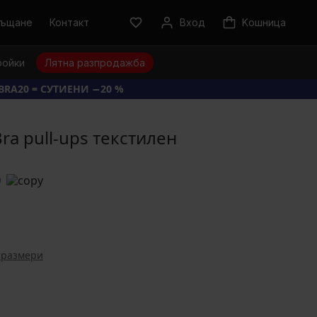
ръщане
Контакт
Вход
Kошница
ройки
Лятна разпродажба
BRA20 = СУТИЕНИ −20 %
ra pull-ups текстилен
0
 размери