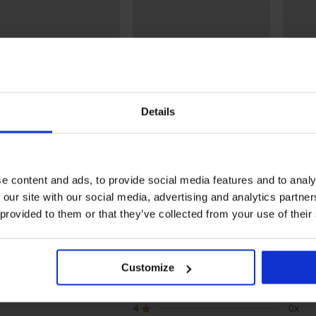
REMIUM
-20% BRA20
-20%
Details
4,9
иен Tommy Hilfiger
Сутиен Rikka неподплатен
Сутиен
itage Bralette
протетичен за след
MamaB
мастектомия
99 €
51,99 €
28,99 
(91,90 лв.)
(101,68 лв.)
41,59 €
23,19 
(81,34 лв.)
код:
BRA20
e content and ads, to provide social media features and to analy
 our site with our social media, advertising and analytics partn
 provided to them or that they’ve collected from your use of their
ОДУКТ Невидим сутиен Bye Bra pull-
Customize
5
2x
4
0x