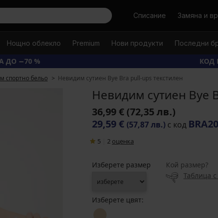
Търси
Списание
Замяна и в
Нощно облекло
Premium
Нови продукти
Последни б
А ДО −70 %
КОД 
м спортно бельо
Невидим сутиен Bye Bra pull-ups текстилен
Невидим сутиен Bye B
36,99 €
(72,35 лв.)
29,59 €
BRA2
(57,87 лв.)
с код
5
|
2
oценка
Изберете размер
Кой размер?
Таблица с
Изберете цвят: