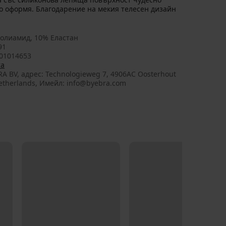
го оформя. Благодарение на мекия телесен дизайн
олиамид, 10% Еластан
91
01014653
ra
RA BV, aдрес: Technologieweg 7, 4906AC Oosterhout
etherlands, Имейл: info@byebra.com