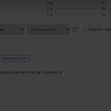
3
0x
2
0x
1
0x
Закупен след
Проверен клиент
края на вечерта без да се размести