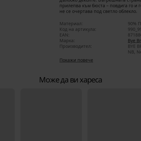
прилепва към бюста – повдига го и 
не се очертава под светло облекло.
Материал
90% П
Код на артикула
990_9
EAN
87188
Марка
Bye B
Производител
BYE B
NB, N
Покажи повече
Може да ви хареса