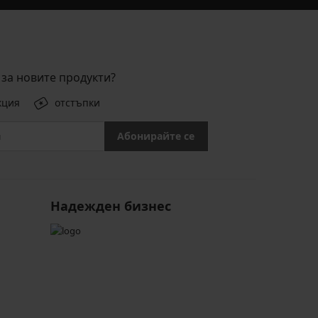
за новите продукти?
кция
отстъпки
Абонирайте се
Надежден бизнес