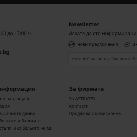
Newsletter
00 до 17:00 ч
Искате да сте информирани 
нови предложения
а
x.bg
информация
За фирмата
т и заплащане
За ASTRATEX
овия
Контакти
а личните данни
Продажба с комисионна
бельото и банските
стъпя, ако бельото не ми