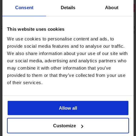
Consent
Details
About
Отстъпка -40%
Отстъпка 
5
 с висока
2PACK класически бикини Helen
Класически
This website uses cookies
10,19 €
11,49 €
(19,93 лв.)
16,99 €
(22,4
We use cookies to personalise content and ads, to
provide social media features and to analyse our traffic.
We also share information about your use of our site with
От същата колекция
Покажи
our social media, advertising and analytics partners who
may combine it with other information that you’ve
provided to them or that they’ve collected from your use
of their services.
Allow all
Customize