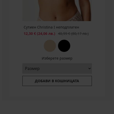
промоция
промоция
3+1
3+1
БЕЗПЛАТНО
БЕЗПЛАТНО
Сутиен Christina I неподплатен
Намаление
Първоначална цена
12,30 €
(24,06 лв.)
40,99 €
(80,17 лв.)
Изберете размер
ДОБАВИ В КОШНИЦАТА