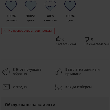
100%
100%
40%
100%
размер
цена
качество
цвят
Не препоръчвам този продукт
0
0
Съгласен съм
Не съм съгласен
8 % от покупката
Безплатна замяна и
обратно
връщане
Изгодна
Как да изберем
Обслужване на клиенти