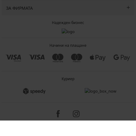
ЗА ФИРМАТА
Надежден бизнес
Начини на плащане
Куриер
Copyright 2005-2026 © ASTRATEX a.s.
Programia - B2C, B2B, advanced e-commerce solutions