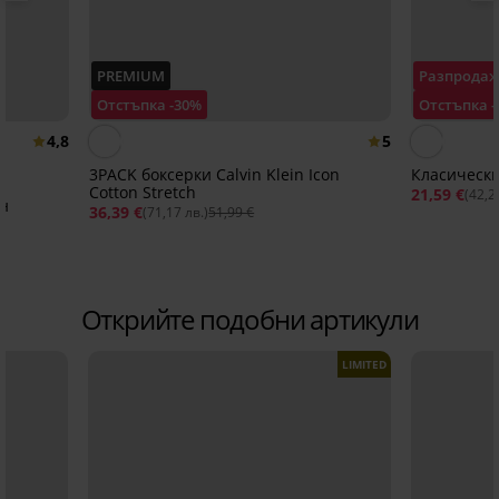
PREMIUM
Разпрода
Отстъпка -30%
Отстъпка 
4,8
5
3PACK боксерки Calvin Klein Icon
Класически
Cotton Stretch
21,59 €
(42,2
ен
36,39 €
(71,17 лв.)
51,99 €
Открийте подобни артикули
LIMITED