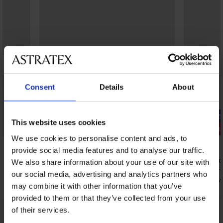
Consent
Details
About
-25% ALL25
-25% ALL25
This website uses cookies
3+1 БЕЗПЛАТНО
3+1 БЕЗПЛ
We use cookies to personalise content and ads, to
5
5
provide social media features and to analyse our traffic.
Бикини Triumph Signature Sheer с
2PACK клас
We also share information about your use of our site with
висока талия
22,99 €
(44,9
our social media, advertising and analytics partners who
32,99 €
(64,52 лв.)
17,24 €
(33,7
may combine it with other information that you’ve
24,74 €
(48,39 лв.)
код:
ALL25
provided to them or that they’ve collected from your use
of their services.
От същата колекция
Покажи