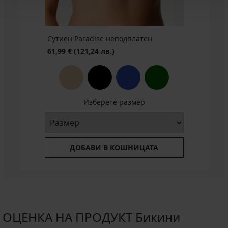
€
€
лв.)
лв.)
БЕЗПЛАТНО
3+1
€
(70,39
(41,05
промоция
БЕЗПЛАТНО
(41,05
лв.)
лв.)
3+1
лв.)
БЕЗПЛАТНО
Сутиен Paradise неподплатен
61,99 €
(121,24 лв.)
Изберете размер
ДОБАВИ В КОШНИЦАТА
ОЦЕНКА НА ПРОДУКТ Бикини