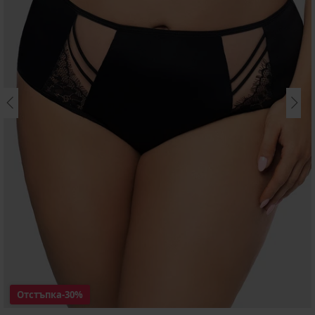
Отстъпка
-30%