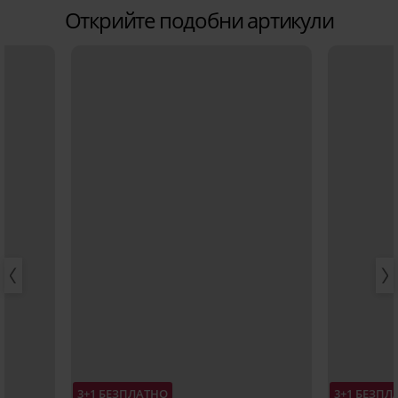
Открийте подобни артикули
3+1 БЕЗПЛАТНО
3+1 БЕЗПЛ