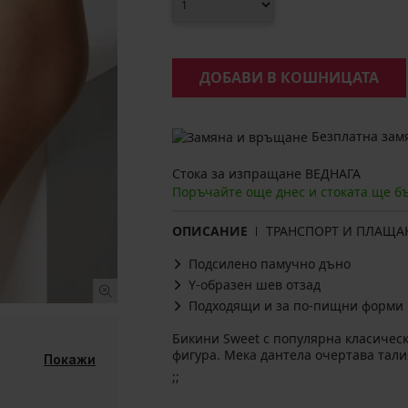
ДОБАВИ В КОШНИЦАТА
Безплатна замя
Стока за изпращане ВЕДНАГА
Поръчайте още днес и стоката ще б
ОПИСАНИЕ
ТРАНСПОРТ И ПЛАЩА
Подсилено памучно дъно
Y-образен шев отзад
Подходящи и за по-пищни форми
Бикини Sweet с популярна класическ
фигура. Мека дантела очертава тали
Покажи
;;