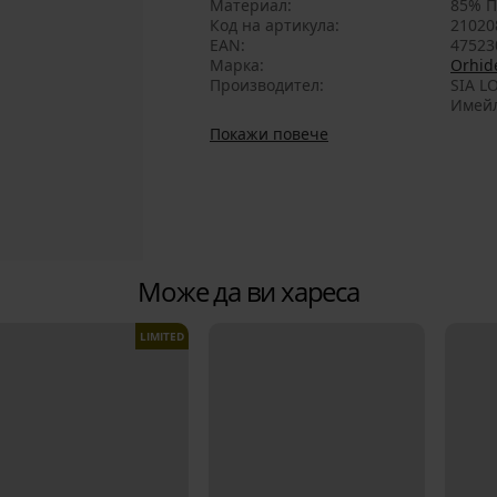
Материал
85% П
Код на артикула
21020
EAN
47523
Марка
Orhide
Производител
SIA LO
Имейл
Покажи повече
Може да ви хареса
LIMITED