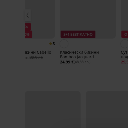
Разпродажба
Отстъпка -50%
3+1 БЕЗПЛАТНО
О
5
Бразилски бикини Cabello
Класически бикини
Сут
Bamboo Jacquard
по
11,49 €
22,99 €
(22,47 лв.)
24,99 €
29,
(48,88 лв.)