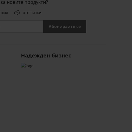
за новите продукти?
кция
отстъпки
Абонирайте се
Надежден бизнес