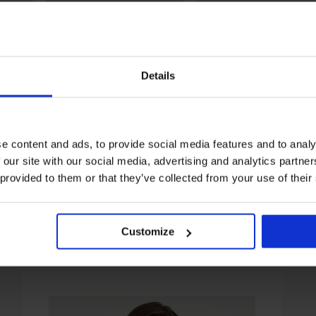
Details
3+1 БЕЗПЛАТНО
3+1 БЕЗПЛАТНО
4,7
5
e content and ads, to provide social media features and to analy
ски
Бикини Bianca класически
Класически бикини Mon
висока талия
13,99 €
 our site with our social media, advertising and analytics partn
(27,36 лв.)
15,99 €
(31,27 лв.)
 provided to them or that they’ve collected from your use of their
Customize
От същата колекция