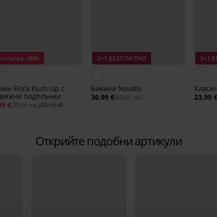
тстъпка -40%
3+1 БЕЗПЛАТНО
3+1 
иен Flora Push-Up с
Бикини Novato
Класи
движни подплънки
30,99 €
23,99 
(60,61 лв.)
99 €
49,99 €
(58,66 лв.)
Открийте подобни артикули