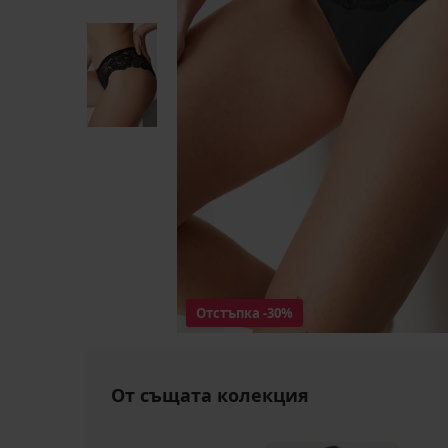
Отстъпка
-30%
От същата колекция