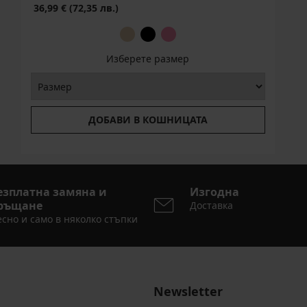
36,99 €
(72,35 лв.)
Изберете размер
ДОБАВИ В КОШНИЦАТА
езплатна замяна и
Изгодна
ръщане
Доставка
сно и само в няколко стъпки
Newsletter