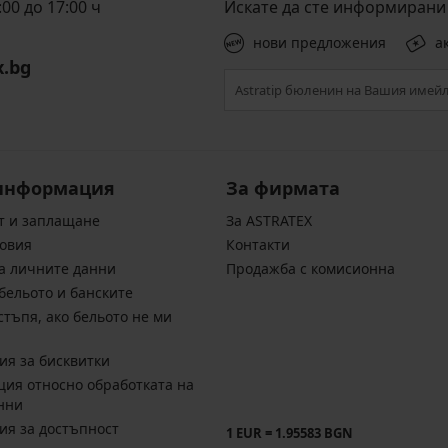
00 до 17:00 ч
Искате да сте информирани 
нови предложения
а
x.bg
информация
За фирмата
т и заплащане
За ASTRATEX
овия
Контакти
а личните данни
Продажба с комисионна
бельото и банските
стъпя, ако бельото не ми
ия за бисквитки
ия относно обработката на
нни
ия за достъпност
1 EUR = 1.95583 BGN