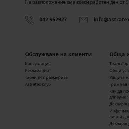
На разположение сме всеки работен ден от 9:
042 952927
info@astrate
Обслужване на клиенти
Обща 
Консултация
Транспор
Pекламация
Общи усл
Таблици с размерите
Защита н
Astratex клуб
Грижа за 
Kак да по
допадне?
Декларац
Информац
лични да
Декларац