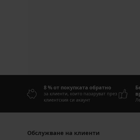
8 % от покупката обратно
Б
в
за клиенти, които пазаруват през
клиентския си акаунт
Ле
Обслужване на клиенти