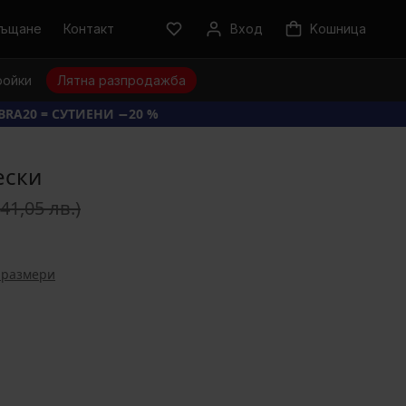
ръщане
Контакт
Вход
Kошница
ройки
Лятна разпродажба
BRA20 = СУТИЕНИ −20 %
ески
(41,05 лв.)
 размери