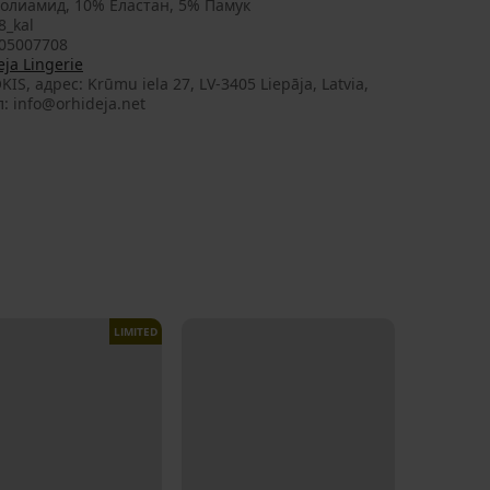
олиамид, 10% Еластан, 5% Памук
8_kal
05007708
ja Lingerie
KIS, aдрес: Krūmu iela 27, LV-3405 Liepāja, Latvia,
: info@orhideja.net
LIMITED