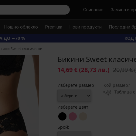
Търси
Списание
Замяна и в
Нощно облекло
Premium
Нови продукти
Последни б
А ДО −70 %
КОД 
икини Sweеt класически
Бикини Sweеt класич
14,69 €
(28,73 лв.)
20,99 €
Изберете размер
Кой размер?
Таблица с
Изберете цвят:
Брой: