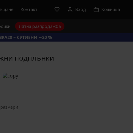
ръщане
Контакт
Вход
Kошница
ройки
Лятна разпродажба
BRA20 = СУТИЕНИ −20 %
ижни подплънки
0
 размери