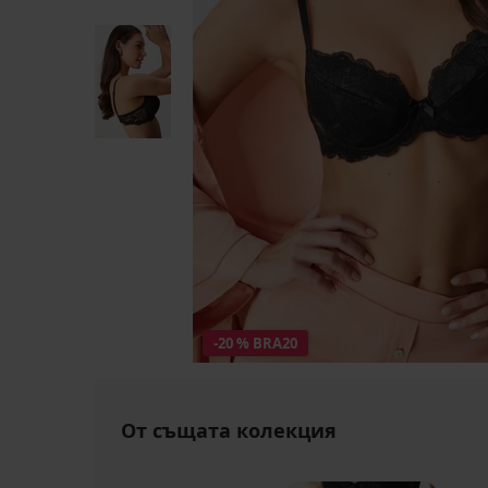
-20 % BRA20
От същата колекция