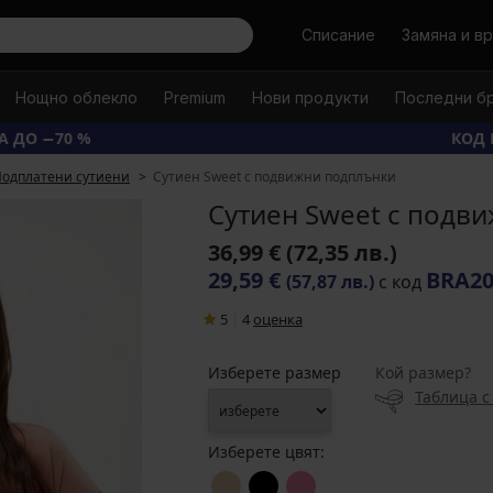
Търси
Списание
Замяна и в
Нощно облекло
Premium
Нови продукти
Последни б
А ДО −70 %
КОД 
одплатени сутиени
Сутиен Sweet с подвижни подплънки
Сутиен Sweet с подв
36,99 €
(72,35 лв.)
29,59 €
BRA2
(57,87 лв.)
с код
5
|
4
oценка
Изберете размер
Кой размер?
Таблица с
Изберете цвят: