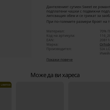
Дантеленият сутиен Sweet ее романт
подплатени чашки с подвижни подпл
липсващия обем и се грижат за заоб
При по-големите размери броят на т
Материал
70% П
Код на артикула
116_2
EAN
20811
Марка
Orhide
Производител
SIA LO
Имейл
Покажи повече
Може да ви хареса
LIMITED