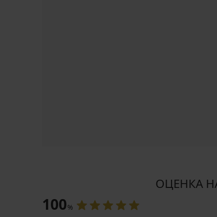
код
BRA20
ОЦЕНКА НА
100
%