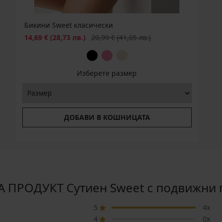
Бикини Sweеt класически
Намаление
Първоначална цена
14,69 €
(28,73 лв.)
20,99 €
(41,05 лв.)
Изберете размер
ДОБАВИ В КОШНИЦАТА
 ПРОДУКТ Сутиен Sweet с подвижни
5
4x
4
0x