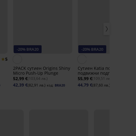
-20% BRA20
-20% BRA20
5
4,
2PACK сутиен Origins Shiny
Сутиен Katia подплатен с
Micro Push-Up Plunge
подвижни подплънки
52,99 €
55,99 €
(103,64 лв.)
(109,51 лв.)
42,39 €
44,79 €
(82,91 лв.)
(87,60 лв.)
0
код:
BRA20
код:
BRA20