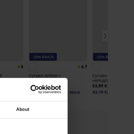
-20% BRA20
-20% BRA20
5
4,7
9
Сутиен Amber I
Сутиен Maja 582
неподплатен
неподплатен без б
5,99 €
36,99 €
53,99 €
(72,35 лв.)
(105,60 лв.)
29,59 €
43,19 €
(57,87 лв.)
(84,47 лв.)
код:
BRA20
код:
About