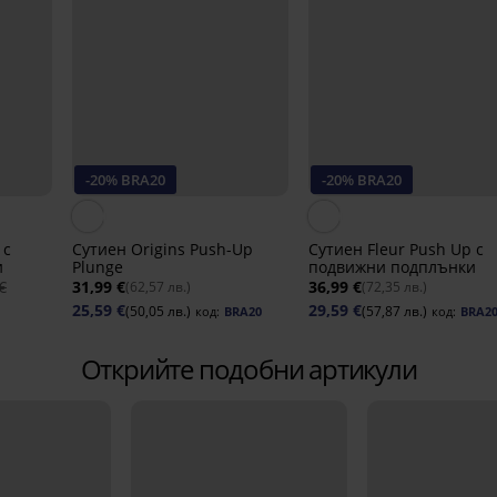
-20% BRA20
-20% BRA20
 с
Сутиен Origins Push-Up
Сутиен Fleur Push Up с
и
Plunge
подвижни подплънки
€
31,99 €
36,99 €
(62,57 лв.)
(72,35 лв.)
25,59 €
29,59 €
(50,05 лв.)
(57,87 лв.)
код:
BRA20
код:
BRA2
Открийте подобни артикули