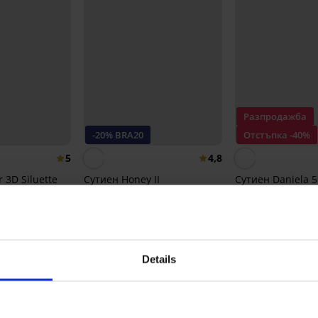
Разпродажба
-20% BRA20
Отстъпка -40%
5
4,8
 3D Siluette
Сутиен Honey II
Сутиен Daniela 5
неподплатен
неподплатен
38,99 €
33,59 €
5
в.)
(76,26 лв.)
(65,70 лв.)
31,19 €
(61,00 лв.)
код:
BRA20
Details
От същата колекция