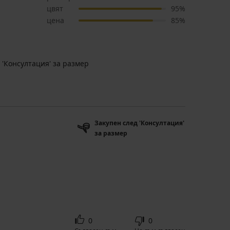
цвят
95%
цена
85%
 'Консултация' за размер
Закупен след 'Консултация'
за размер
0
0