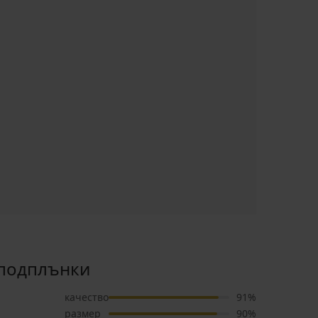
 подплънки
качество
91%
размер
90%