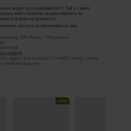
ичен модел за по-малкия бюст. Той е с меко
ънки, които помагат за допълването на
лената форма на деколтето.
елените копчета се увеличава на три.
олиамид, 20% Памук, 10% Еластан
08
60091686
ja Lingerie
KIS, aдрес: Krūmu iela 27, LV-3405 Liepāja, Latvia,
: info@orhideja.net
LIMITED