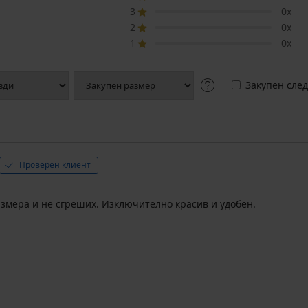
3
0x
2
0x
1
0x
Закупен след
Проверен клиент
азмера и не сгреших. Изключително красив и удобен.