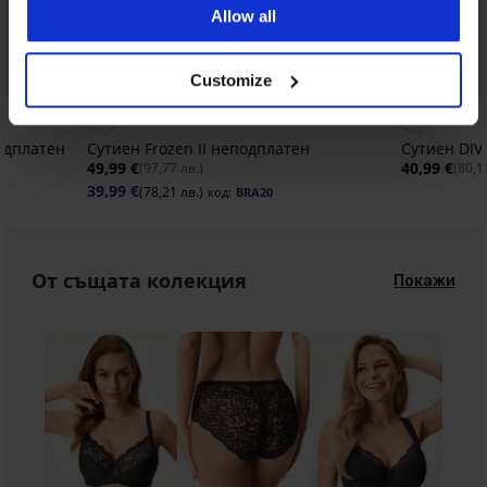
Allow all
-20% BRA20
Bestseller
Customize
3,5
5
одплатен
Сутиен Frozen II неподплатен
Сутиен DIV
49,99 €
40,99 €
(97,77 лв.)
(80,1
39,99 €
(78,21 лв.)
код:
BRA20
От същата колекция
Покажи