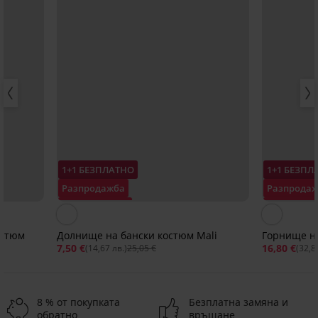
1+1 БЕЗПЛАТНО
1+1 БЕЗПЛ
Разпродажба
Разпрода
Отстъпка -70%
Отстъпка 
остюм
Долнище на бански костюм Mali
Горнище на
7,50 €
16,80 €
(14,67 лв.)
25,05 €
(32,8
8 % от покупката
Безплатна замяна и
обратно
връщане