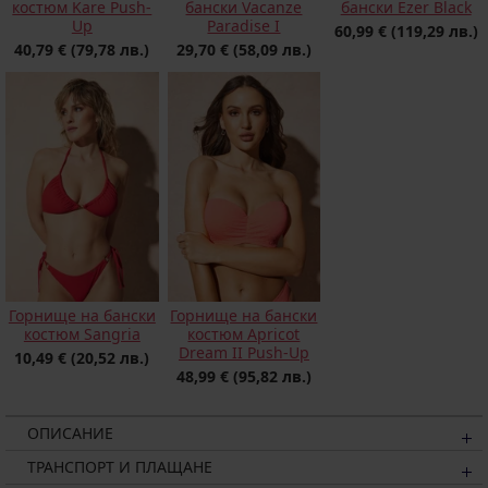
костюм Kare Push-
бански Vacanze
бански Ezer Black
Up
Paradise I
60,99 €
(119,29 лв.)
40,79 €
(79,78 лв.)
29,70 €
(58,09 лв.)
Горнище на бански
Горнище на бански
костюм Sangria
костюм Apricot
Dream II Push-Up
10,49 €
(20,52 лв.)
48,99 €
(95,82 лв.)
ОПИСАНИЕ
ТРАНСПОРТ И ПЛАЩАНЕ