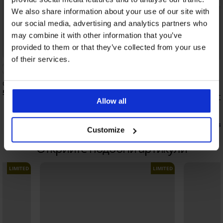
We also share information about your use of our site with
our social media, advertising and analytics partners who
may combine it with other information that you’ve
provided to them or that they’ve collected from your use
Bestseller
-20% BRA20
of their services.
4,9
Сутиен Push Perfect Bardot подплатен
53,99 €
(105,60 лв.)
Сутиен Maia 4D Soft C
Allow all
подплатен
40,99 €
(80,17 лв.)
32,79 €
(64,13 лв.)
код:
BR
Customize
Открийте подобни артикули
LIMITED
LIMITED