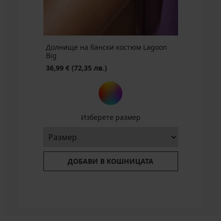
(31,27
(136,89
(41,05
(144,71
лв.)
лв.)
лв.)
лв.)
лв.)
Долнище на бански костюм Lagoon
Big
36,99 €
(72,35 лв.)
Изберете размер
ДОБАВИ В КОШНИЦАТА