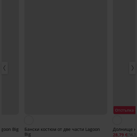
Отстъпка 
goon Big
Бански костюм от две части Lagoon
Долнище н
Big
28,79 €
(56,3