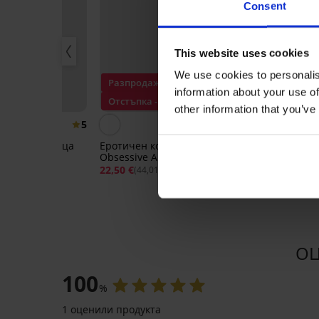
Consent
This website uses cookies
We use cookies to personalis
Разпродажба
information about your use of
Отстъпка -50%
other information that you’ve
5
телна нощница
Еротичен комплект
Стягащо бель
Obsessive Aliosa
36,99 €
(72,35 л
22,50 €
44,99 €
04 лв.)
(44,01 лв.)
ОЦ
100
%
1 оценили продукта