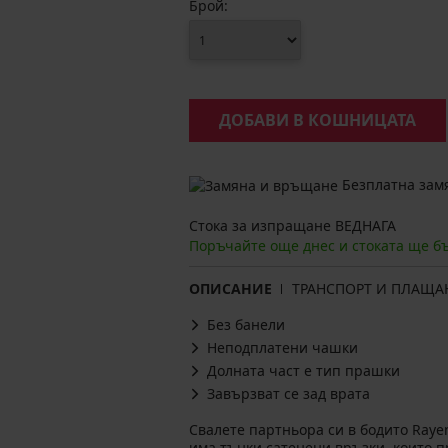
Брой:
ДОБАВИ В КОШНИЦАТА
Безплатна замя
Стока за изпращане ВЕДНАГА
Поръчайте още днес и стоката ще б
ОПИСАНИЕ
ТРАНСПОРТ И ПЛАЩА
Без банели
Неподплатени чашки
Долната част е тип прашки
Завързват се зад врата
Свалете партньора си в бодито Ray
има тънки сатенени връзки, които 