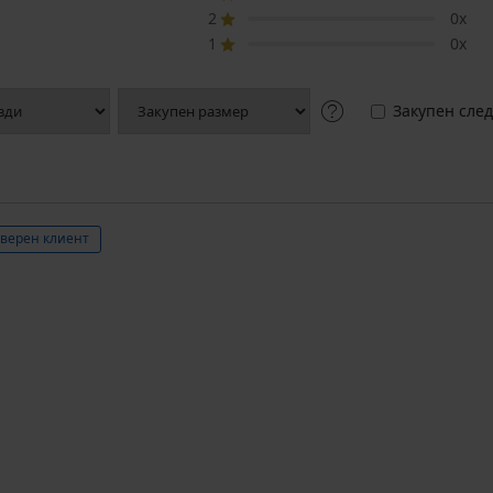
2
0x
1
0x
Закупен след
верен клиент