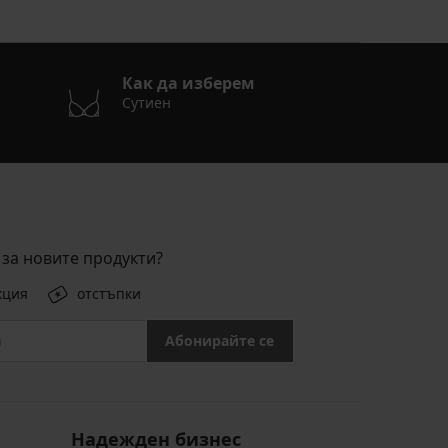
Как да изберем
Сутиен
за новите продукти?
кция
отстъпки
Абонирайте се
Надежден бизнес