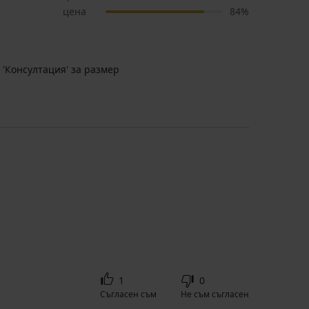
цена
84%
 'Консултация' за размер
1
0
Съгласен съм
Не съм съгласен