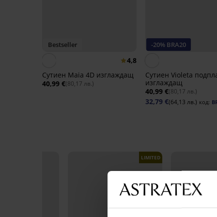
Bestseller
-20% BRA20
4,8
Сутиен Maia 4D изглаждащ
Сутиен Violeta подпл
изглаждащ
40,99 €
(80,17 лв.)
40,99 €
(80,17 лв.)
32,79 €
(64,13 лв.)
код:
B
LIMITED