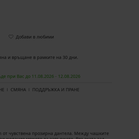
Добави в любими
на и връщане в рамките на 30 дни.
ъде при Вас до
11.08.
2026
-
12.08.
2026
НЕ
СМЯНА
ПОДДРЪЖКА И ПРАНЕ
en от чувствена прозирна дантела. Между чашките
при желание можете да завържете. Връзката зад