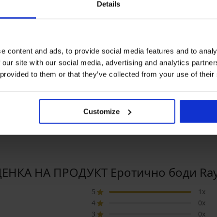
Details
e content and ads, to provide social media features and to analy
Разпродажба
 our site with our social media, advertising and analytics partn
Отстъпка -50%
 provided to them or that they’ve collected from your use of their
5
5
о Lora
Сутиен Chantal
Боди Perfect Lac
неподплатен
40,99 €
в.)
(80,17 лв.)
Customize
28,50 €
56,99 €
(55,74 лв.)
ЕНКА НА ПРОДУКТ Еротично боди Ra
5
1x
4
0x
3
0x