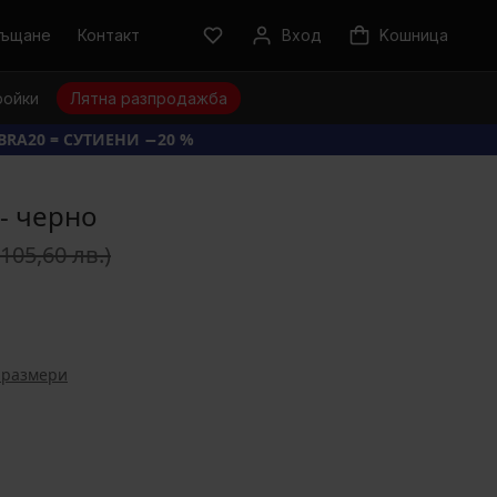
ръщане
Контакт
Вход
Kошница
ройки
Лятна разпродажба
BRA20 = СУТИЕНИ −20 %
- черно
(105,60 лв.)
 размери