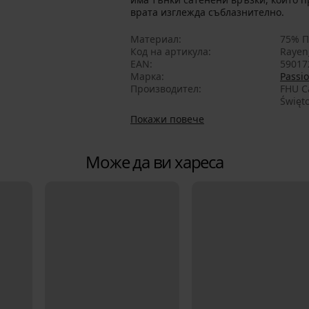
врата изглежда съблазнително.
Материал
75% П
Код на артикула
Rayen
EAN
59017
Марка
Passi
Производител
FHU Ca
Święto
Покажи повече
Може да ви хареса