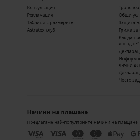
Консултация
Транспор
Pекламация
Общи усл
Таблици с размерите
Защита н
Astratex клуб
Грижа за 
Kак да по
допадне?
Декларац
Информац
лични да
Декларац
Често за
Начини на плащане
Предлагаме най-популярните начини на плащане