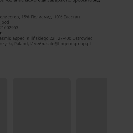
олиестер, 15% Полиамид, 10% Еластан
_bod
21602953
on
smir, aдрес: Kilińskiego 22l, 27-400 Ostrowiec
rzyski, Poland, Имейл: sale@lingeriegroup.pl