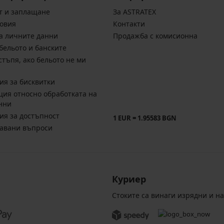
т и заплащане
За ASTRATEX
овия
Контакти
а личните данни
Продажба с комисионна
бельото и банските
стъпя, ако бельото не ми
ия за бисквитки
ия относно обработката на
нни
ия за достъпност
1 EUR = 1.95583 BGN
давани въпроси
Куриер
Стоките са винаги изрядни и н