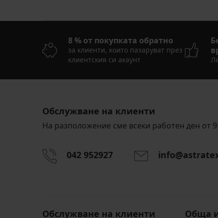
8 % от покупката обратно
Б
в
за клиенти, които пазаруват през
клиентския си акаунт
Ле
Обслужване на клиенти
На разположение сме всеки работен ден от 9:
042 952927
info@astrate
Обслужване на клиенти
Обща 