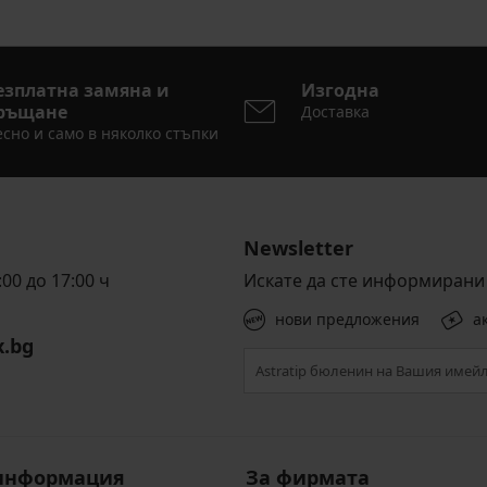
езплатна замяна и
Изгодна
ръщане
Доставка
сно и само в няколко стъпки
Newsletter
00 до 17:00 ч
Искате да сте информирани 
нови предложения
а
x.bg
информация
За фирмата