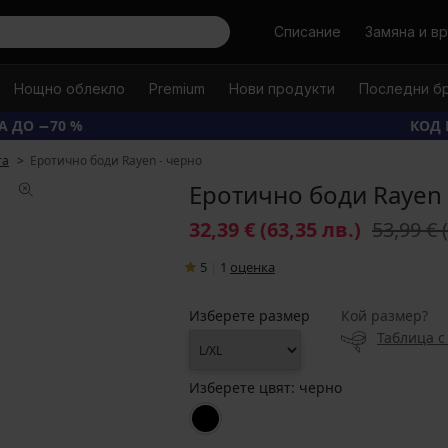
Търси
Списание
Замяна и в
Нощно облекло
Premium
Нови продукти
Последни б
А ДО −70 %
КОД 
та
Еротично боди Rayen - черно
Еротично боди Rayen 
32,39 €
(63,35 лв.)
53,99 €
5
|
1
oценка
Изберете размер
Кой размер?
Таблица с
Изберете цвят:
черно