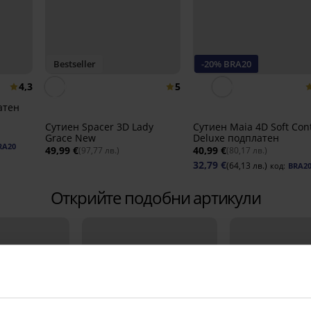
Bestseller
-20% BRA20
4,3
5
атен
Сутиен Spacer 3D Lady
Сутиен Maia 4D Soft Cont
Grace New
Deluxe подплатен
RA20
49,99 €
40,99 €
(97,77 лв.)
(80,17 лв.)
32,79 €
(64,13 лв.)
код:
BRA2
Открийте подобни артикули