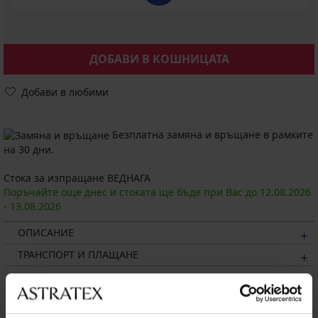
ДОБАВИ В КОШНИЦАТА
Добави в любими
Безплатна замяна и връщане в рамките
на 30 дни.
Стока за изпращане ВЕДНАГА
Поръчайте още днес и стоката ще бъде при Вас до
12.08.
2026
-
13.08.
2026
ОПИСАНИЕ
ТРАНСПОРТ И ПЛАЩАНЕ
СМЯНА
ПОДДРЪЖКА И ПРАНЕ