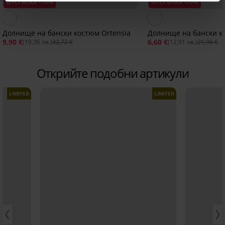
Отстъпка -70%
Отстъпка -70%
Долнище на бански костюм Ortensia
Долнище на бански к
9,90 €
6,60 €
(19,36 лв.)
32,72 €
(12,91 лв.)
21,98 €
Открийте подобни артикули
LIMITED
LIMITED