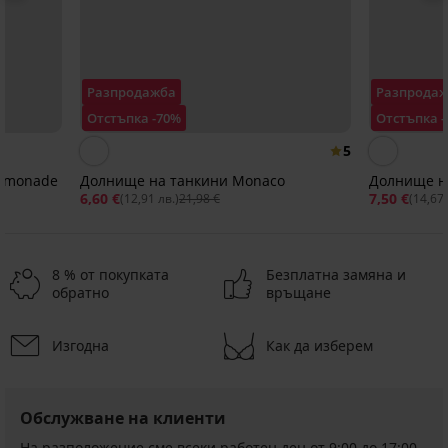
Разпродажба
Разпрода
Отстъпка -70%
Отстъпка 
5
Lemonade
Долнище на танкини Monaco
Долнище на
6,60 €
7,50 €
(12,91 лв.)
21,98 €
(14,67 
8 % от покупката
Безплатна замяна и
обратно
връщане
Изгодна
Как да изберем
-25 % ALL25
-25 % ALL25
Разпродажба
Разпродажба
Разпродажба
Разпродажба
Разпродажба
Разпродажба
Разпродажба
-70%
-70%
-50%
-69%
-40%
-25%
-30%
IMITED
LIMITED
LIMITED
LIMITED
LIMITED
4,5
5
Обслужване на клиенти
Долнище
Долнище
Долнище
Долнище
Долнище
Долнище
Долнище
Долнище
Долнище
на
на
на
на
на
на
на
на
На разположение сме всеки работен ден от 9:00 до 17:00
на