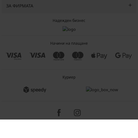
ЗА ФИРМАТА
Надежден бизнес
Начини на плащане
Куриер
Copyright 2005-2026 © ASTRATEX a.s.
Programia - B2C, B2B, advanced e-commerce solutions