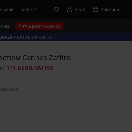
ръщане
Контакт
Вход
Kошница
ройки
Лятна разпродажба
BRA20 = СУТИЕНИ −20 %
стюм Cannes Zaffiro
ия
1+1 БЕЗПЛАТНО
 размери