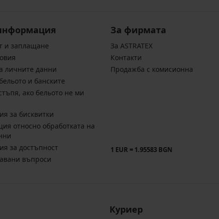
информация
За фирмата
т и заплащане
За ASTRATEX
овия
Контакти
а личните данни
Продажба с комисионна
бельото и банските
стъпя, ако бельото не ми
ия за бисквитки
ия относно обработката на
нни
ия за достъпност
1 EUR = 1.95583 BGN
давани въпроси
Куриер