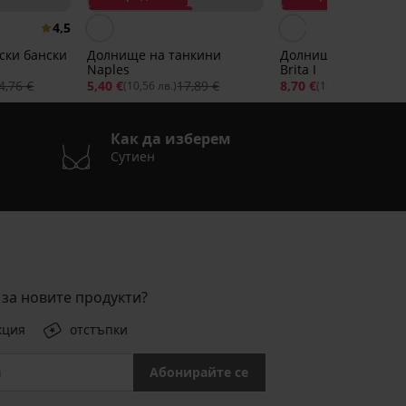
Отстъпка -70%
Отстъпка -70%
4,5
ски бански
Долнище на танкини
Долнище на бански
Naples
Brita I
4,76 €
5,40 €
17,89 €
8,70 €
29,14
(10,56 лв.)
(17,02 лв.)
Как да изберем
Сутиен
за новите продукти?
кция
отстъпки
Абонирайте се