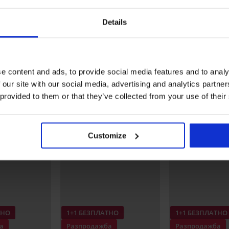
Отстъпка -50%
Details
костюм
Долнище на бански костюм
Долнище на бански кос
Cairo
Satin Blue III
€
19,50 €
38,99 €
7,50 €
14,99 €
(38,14 лв.)
(14,67 лв.)
Открийте подобни артикули
e content and ads, to provide social media features and to analy
 our site with our social media, advertising and analytics partn
LIMITED
LIMITED
 provided to them or that they’ve collected from your use of their
Customize
ТНО
1+1 БЕЗПЛАТНО
1+1 БЕЗПЛАТНО
а
Разпродажба
Разпродажба