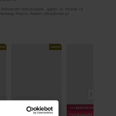
 Aleksander Matuszewski , aдрес: Ul. Parzew 19,
Bielawy, Poland, Имейл: office@volin.pl
ITED
LIMITED
LIMITED
1+1 БЕЗПЛАТНО
1+1 БЕЗПЛАТНО
Разпродажба
Разпродажба