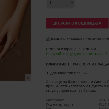
ДОБАВИ В КОШНИЦАТА
Безплатна замя
Стока за изпращане ВЕДНАГА
Поръчайте още днес и стоката ще б
ОПИСАНИЕ
ТРАНСПОРТ И ПЛАЩА
Долнище тип прашки
Долнище на бански костюм Cannes Zaf
прашки оптически заобля дупето и у
структуриран плат за бански.
Материал
80% П
Код на артикула
P521_
EAN
59053