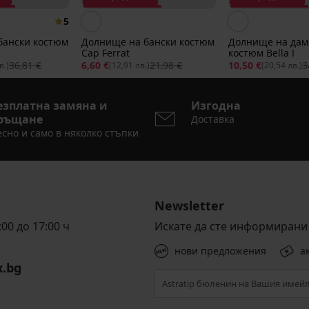
0%
Отстъпка -70%
Отстъпка -70%
5
бански костюм
Долнище на бански костюм
Долнище на дам
Cap Ferrat
костюм Bella I
36,81 €
6,60 €
21,98 €
10,50 €
3
в.)
(12,91 лв.)
(20,54 лв.)
езплатна замяна и
Изгодна
ръщане
Доставка
сно и само в няколко стъпки
Newsletter
00 до 17:00 ч
Искате да сте информирани 
нови предложения
а
x.bg