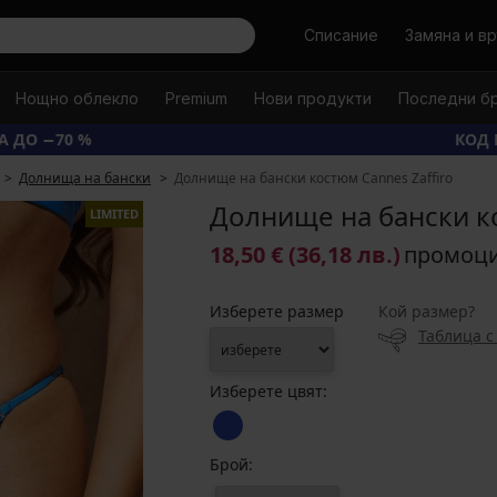
Търси
Списание
Замяна и в
Нощно облекло
Premium
Нови продукти
Последни б
А ДО −70 %
КОД 
Долнища на бански
Долнище на бански костюм Cannes Zaffiro
Долнище на бански ко
LIMITED
18,50 €
(36,18 лв.)
промоц
Изберете размер
Кой размер?
Таблица с
Изберете цвят:
Брой: