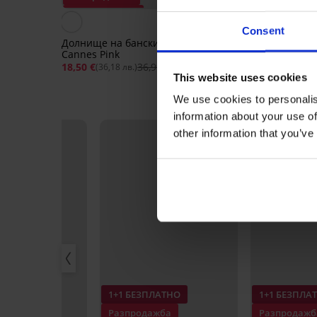
Отстъпка -50%
Отстъпка -60%
Consent
Долнище на бански костюм
Долнище на бански 
Cannes Pink
Kiris II
18,50 €
36,99 €
14,80 €
36,99 
(36,18 лв.)
(28,95 лв.)
This website uses cookies
We use cookies to personalis
information about your use of
LIMITED
other information that you’ve
ПЛАТНО
1+1 БЕЗПЛАТНО
1+1 БЕЗПЛА
ажба
Разпродажба
Разпродажб