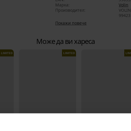
Марка
Volin
Производител
VOLIN
99423 
Покажи повече
Може да ви хареса
LIMITED
LIMITED
LIM
1+1 БЕЗПЛАТНО
Разпродажба
Отстъпка -50%