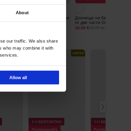
Отстъпка -70%
Отстъпка -50%
About
тюм
Долнище на бански костюм
Долнище на бански костю
Constance III
от две части Orange Gold
11,10 €
37,32 €
20,50 €
40,99 €
(21,71 лв.)
(40,09 лв.)
se our traffic. We also share
ers who may combine it with
LIMITED
LIMITED
 services.
Allow all
1+1 БЕЗПЛАТНО
1+1 БЕЗПЛАТНО
Разпродажба
Разпродажба