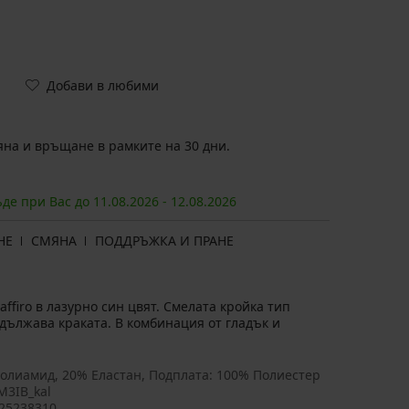
Добави в любими
на и връщане в рамките на 30 дни.
ъде при Вас до
11.08.
2026
-
12.08.
2026
НЕ
СМЯНА
ПОДДРЪЖКА И ПРАНЕ
firo в лазурно син цвят. Смелата кройка тип
дължава краката. В комбинация от гладък и
олиамид, 20% Еластан, Подплата: 100% Полиестер
M3IB_kal
25238310