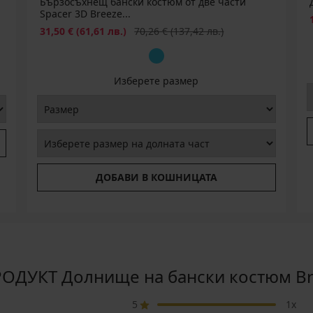
Бързосъхнещ бански костюм от две части
Spacer 3D Breeze...
Намаление
Първоначална цена
31,50 €
(61,61 лв.)
70,26 €
(137,42 лв.)
Изберете размер
ДОБАВИ В КОШНИЦАТА
ОДУКТ Долнище на бански костюм Bre
5
1x