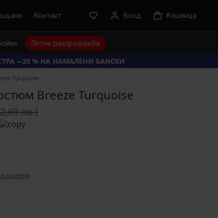
ръщане
Контакт
Вход
Kошница
ройки
Лятна разпродажба
КСТРА −20 % НА НАМАЛЕНИ БАНСКИ
eze Turquoise
остюм Breeze Turquoise
22,69 лв.)
 размери