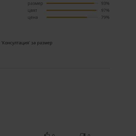
размер
93%
цвят
97%
цена
79%
 'Консултация' за размер
0
0