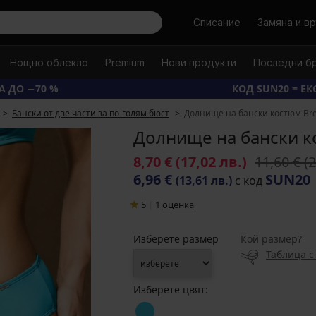
Търси
Списание
Замяна и в
Нощно облекло
Premium
Нови продукти
Последни б
А ДО −70 %
КОД SUN20 = Е
Бански от две части за по-голям бюст
Долнище на бански костюм Bre
Долнище на бански к
8,70 €
(17,02 лв.)
11,60 €
(
6,96 €
SUN20
(13,61 лв.)
с код
5
|
1
oценка
Изберете размер
Кой размер?
Таблица с
Изберете цвят: