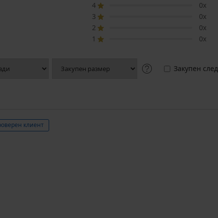
4
0x
3
0x
2
0x
1
0x
Закупен след
оверен клиент