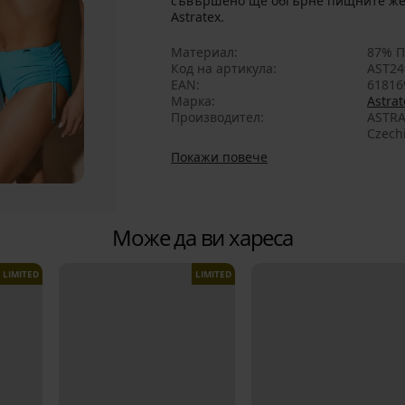
съвършено ще обгърне пищните жен
Astratex.
Материал
87% П
Код на артикула
AST24
EAN
61816
Марка
Astrat
Производител
ASTRA
Czech
Покажи повече
Може да ви хареса
LIMITED
LIMITED