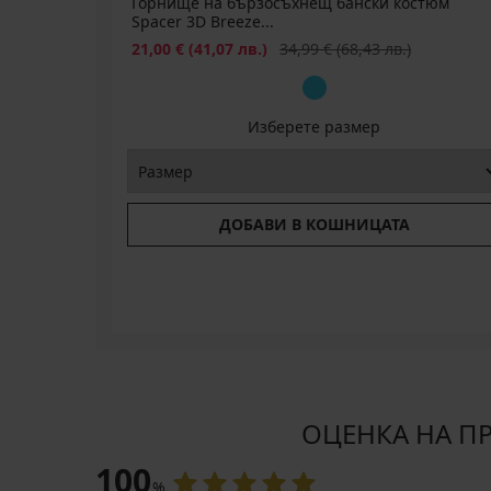
Горнище на бързосъхнещ бански костюм
SUN20
Spacer 3D Breeze...
Намаление
Първоначална цена
21,00 €
(41,07 лв.)
34,99 €
(68,43 лв.)
Изберете размер
ДОБАВИ В КОШНИЦАТА
ОЦЕНКА НА ПР
100
%