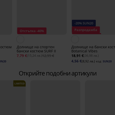
-20% SUN20
Разпродажба
Отстъпка -40%
Отстъпка -70%
костюм
Долнище на спортен
Долнище на бански кос
бански костюм SURF II
Botanical Vibes
7,79 €
12,99 €
18,91 €
(15,24 лв.)
(36,98 лв.)
4,56 €
(8,92 лв.)
UN20
код:
SUN20
Открийте подобни артикули
LIMITED