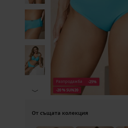
Разпродажба
-25%
-20 % SUN20
От същата колекция