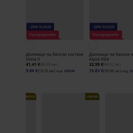
-20% SUN20
-20% SUN20
Разпродажба
Разпродажба
Отстъпка -70%
Отстъпка -40%
Долнище на бански костюм
Долнище на бански 
Silvia II
Aqua Vibe
41,41 €
32,99 €
(80,99 лв.)
(64,52 лв.)
9,84 €
15,83 €
(19,25 лв.)
(30,96 лв.)
код:
SUN20
код:
S
LIMITED
LIMITED