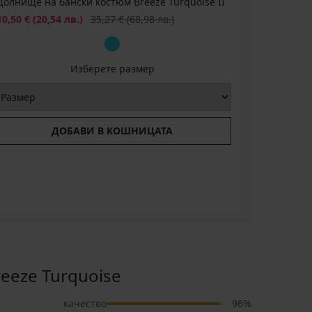
Долнище на бански костюм Breeze Turquoise II
Намаление
Първоначална цена
10,50 €
(20,54 лв.)
35,27 €
(68,98 лв.)
Изберете размер
ДОБАВИ В КОШНИЦАТА
eze Turquoise
качество
96%