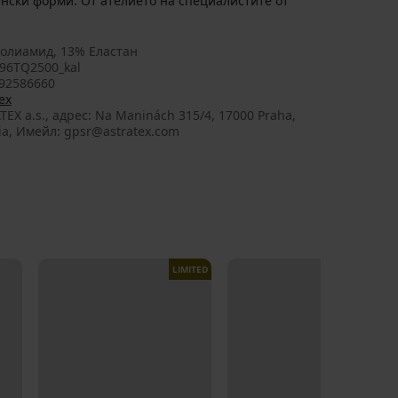
ски форми. От ателието на специалистите от
олиамид, 13% Еластан
96TQ2500_kal
92586660
ex
TEX a.s., aдрес: Na Maninách 315/4, 17000 Praha,
ia, Имейл: gpsr@astratex.com
LIMITED