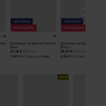
-20% SUN20
-20% SUN20
Разпродажба
Разпродажба
Отстъпка -70%
Отстъпка -70%
5
5
тюм
Долнище на дамски бански
Долнище на бански костю
Jawa
Brita I
31,18 €
29,14 €
(60,98 лв.)
(56,99 лв.)
7,44 €
6,96 €
(14,55 лв.)
(13,61 лв.)
код:
SUN20
код:
SUN20
LIMITED