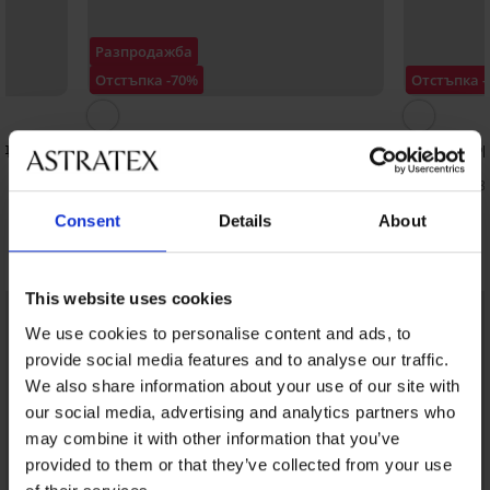
Разпродажба
Отстъпка -70%
Отстъпка 
од
Чорапогащник Amalia II 20 DEN
Стягащ чор
20 DEN
4,50 €
(8,80 лв.)
14,99 €
9,09 €
(17,78 
Consent
Details
About
Открийте подобни артикули
This website uses cookies
We use cookies to personalise content and ads, to
provide social media features and to analyse our traffic.
We also share information about your use of our site with
our social media, advertising and analytics partners who
may combine it with other information that you’ve
provided to them or that they’ve collected from your use