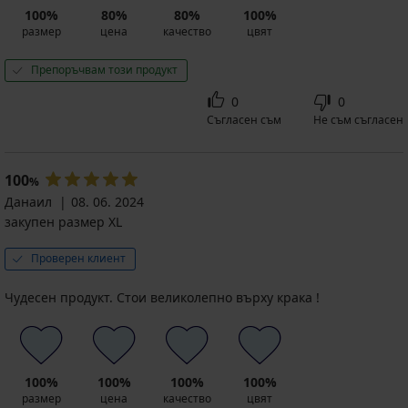
код
лв.)
ALL25
100%
80%
80%
100%
ALL25
код
размер
цена
качество
цвят
ALL25
Препоръчвам този продукт
0
0
Съгласен съм
Не съм съгласен
100
%
Данаил
08. 06. 2024
закупен размер XL
Проверен клиент
Чудесен продукт. Стои великолепно върху крака !
100%
100%
100%
100%
размер
цена
качество
цвят