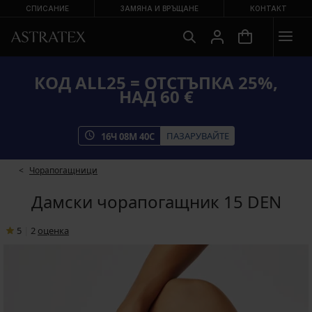
СПИСАНИЕ
ЗАМЯНА И ВРЪЩАНЕ
КОНТАКТ
КОД ALL25 = ОТСТЪПКА 25%,
НАД 60 €
ПАЗАРУВАЙТЕ
16
Ч
08
М
40
С
Чорапогащници
Дамски чорапогащник 15 DEN
5
|
2
oценка