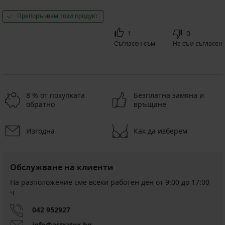
Препоръчвам този продукт
1
0
Съгласен съм
Не съм съгласен
8 % от покупката
Безплатна замяна и
обратно
връщане
Изгодна
Как да изберем
Обслужване на клиенти
На разположение сме всеки работен ден от 9:00 до 17:00
ч
042 952927
info@astratex.bg