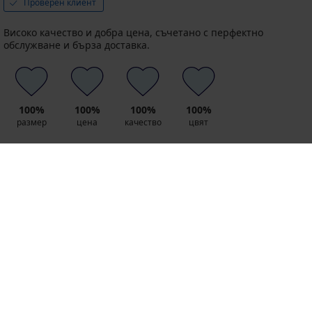
Проверен клиент
Високо качество и добра цена, съчетано с перфектно
обслужване и бърза доставка.
100%
100%
100%
100%
размер
цена
качество
цвят
Препоръчвам този продукт
0
0
Съгласен съм
Не съм съгласен
8 % от покупката
Безплатна замяна и
обратно
връщане
Изгодна
Как да изберем