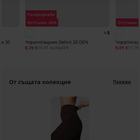
Разпродажба
Отстъпка -32%
Отстъпка 
5
ia 30
Чорапогащник Delice 20 DEN
Чорапогащн
8,39 €
9,09 €
(16,41 лв.)
12,27 €
(17,78 
От същата колекция
Покажи