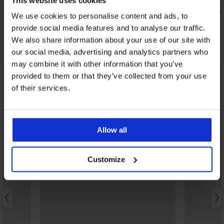
This website uses cookies
DEN
Дамски чорапи до под коляното Basic
12,49 €
(24,4
We use cookies to personalise content and ads, to
Color
4,26 €
(8,33 лв.)
6,09 €
provide social media features and to analyse our traffic.
We also share information about your use of our site with
Открийте подобни артикули
our social media, advertising and analytics partners who
may combine it with other information that you’ve
provided to them or that they’ve collected from your use
of their services.
Allow all
Customize