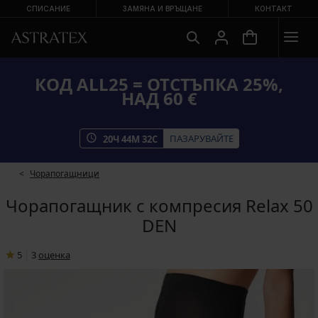
СПИСАНИЕ
ЗАМЯНА И ВРЪЩАНЕ
КОНТАКТ
КОД ALL25 = ОТСТЪПКА 25%,
НАД 60 €
ПАЗАРУВАЙТЕ
20
Ч
44
М
32
С
Чорапогащници
Чорапогащник с компресия Relax 50
DEN
5
|
3
oценка