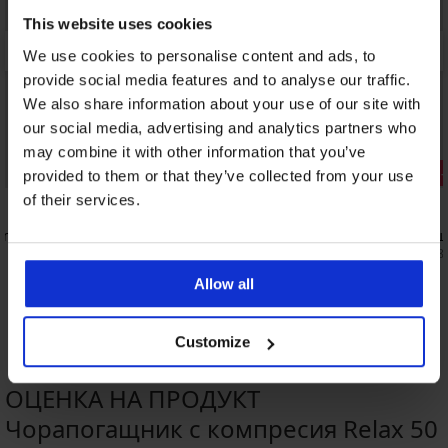
This website uses cookies
We use cookies to personalise content and ads, to
provide social media features and to analyse our traffic.
We also share information about your use of our site with
our social media, advertising and analytics partners who
-25% ALL25
may combine it with other information that you’ve
2+1 БЕЗПЛАТНО
Отстъпка 
provided to them or that they’ve collected from your use
of their services.
omfort
Чорапогащн
9,09 €
(17,78 
Чорапогащник Molly Plus Size 20 DEN
10,99 €
(21,49 лв.)
Allow all
8,24 €
(16,12 лв.)
код:
ALL25
Customize
ОЦЕНКА НА ПРОДУКТ
Чорапогащник с компресия Relax 50
2+1 БЕЗПЛАТНО
2+1 БЕЗПЛАТНО
2+1 БЕЗПЛАТНО
2+1 БЕЗПЛАТНО
2+1 БЕЗПЛАТНО
2+1 БЕЗПЛАТНО
2+1 БЕЗПЛАТНО
2+1 БЕЗПЛАТНО