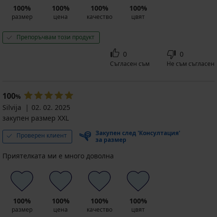
лв.)
ALL25
код
код
код
100%
100%
100%
100%
код
ALL25
ALL25
ALL25
размер
цена
качество
цвят
ALL25
Препоръчвам този продукт
0
0
Съгласен съм
Не съм съгласен
100
%
Silvija
02. 02. 2025
закупен размер XXL
Закупен след 'Консултация'
Проверен клиент
за размер
Приятелката ми е много доволна
100%
100%
100%
100%
размер
цена
качество
цвят