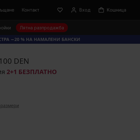
ръщане
Контакт
Вход
Kошница
ройки
Лятна разпродажба
КСТРА −20 % НА НАМАЛЕНИ БАНСКИ
100 DEN
ия
2+1 БЕЗПЛАТНО
 размери