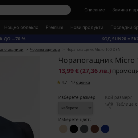
Търси
Списание
Замяна и в
Нощно облекло
Premium
Нови продукти
Последни б
А ДО −70 %
КОД SUN20 = Е
рапогащници
Чорапогащници
Чорапогащник Micro 100 DEN
Чорапогащник Micro 
13,99 €
(27,36 лв.)
промоц
4,7
|
17
oценка
Изберете размер
Кой размер?
Таблица с
Изберете цвят: