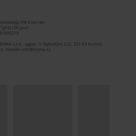
олиамид, 6% Еластан
Tights100_pun
81000218
BOMA s.r.o., aдрес: K Bytovkám 222, 251 63 Kunice,
ia, Имейл: info@boma.cz