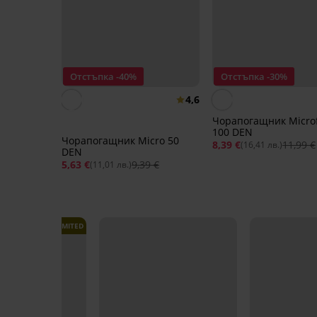
Отстъпка -40%
Отстъпка -30%
4,6
Чорапогащник Microf
100 DEN
Чорапогащник Micro 50
8,39 €
11,99 €
(16,41 лв.)
DEN
5,63 €
9,39 €
(11,01 лв.)
LIMITED