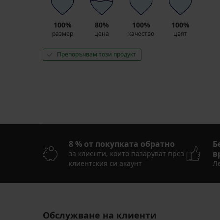
100%
80%
100%
100%
размер
цена
качество
цвят
Препоръчвам този продукт
8 % от покупката обратно
Б
в
за клиенти, които пазаруват през
клиентския си акаунт
Ле
Обслужване на клиенти