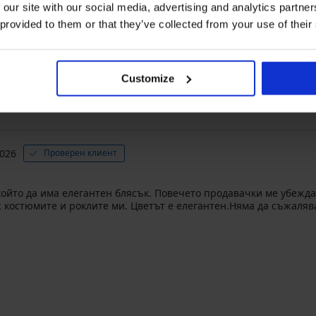
 our site with our social media, advertising and analytics partn
2
0x
 provided to them or that they’ve collected from your use of their
1
0x
Закупен след
Customize
2026
Проверен клиент
ойто да има елегантен блясък. Повечето продавачки ме убеждав
 костюмите и роклите ми. Цветът е елегантен.Няма да съжаляват