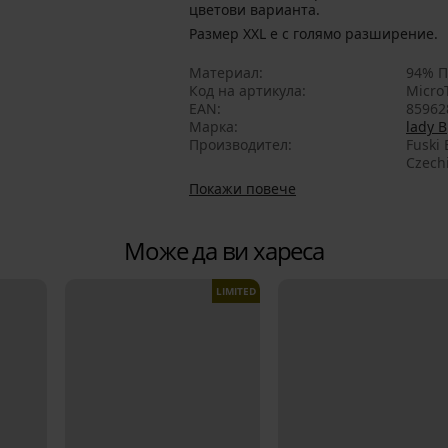
цветови варианта.
Размер XXL е с голямо разширение.
Материал
94% П
Код на артикула
Micro
EAN
85962
Марка
lady B
Производител
Fuski 
Czech
Покажи повече
Може да ви хареса
LIMITED