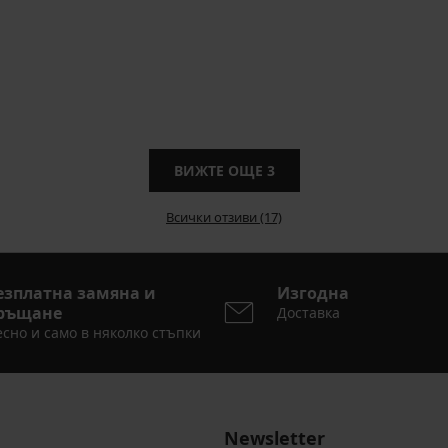
ВИЖТЕ ОЩЕ
3
Всички отзиви (17)
езплатна замяна и
Изгодна
ръщане
Доставка
сно и само в няколко стъпки
Newsletter