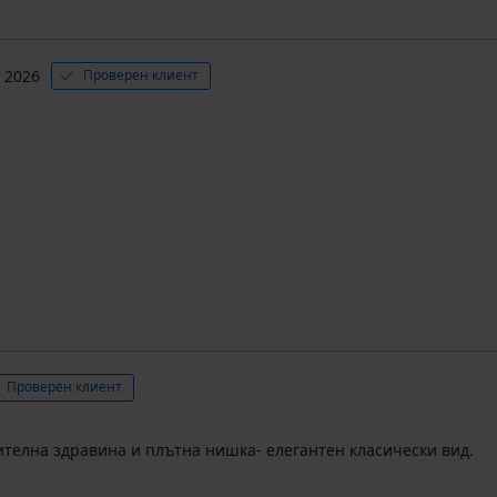
. 2026
Проверен клиент
Проверен клиент
ителна здравина и плътна нишка- елегантен класически вид.