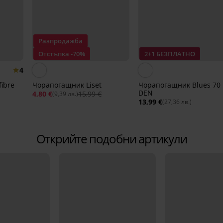
Разпродажба
Отстъпка -70%
2+1 БЕЗПЛАТНО
4
ibre
Чорапогащник Liset
Чорапогащник Blues 70
DEN
4,80 €
15,99 €
(9,39 лв.)
13,99 €
(27,36 лв.)
Открийте подобни артикули