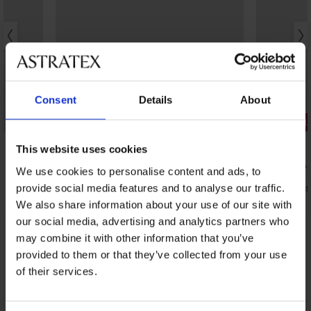
Consent
Details
About
Отстъпка -40%
2+1 БЕЗПЛ
4,6
This website uses cookies
2PACK чора
We use cookies to personalise content and ads, to
DEN
Чорапогащник Micro 50 DEN
provide social media features and to analyse our traffic.
10,99 €
(21,4
5,63 €
(11,01 лв.)
9,39 €
We also share information about your use of our site with
our social media, advertising and analytics partners who
may combine it with other information that you’ve
От същата колекция
Покажи
provided to them or that they’ve collected from your use
of their services.