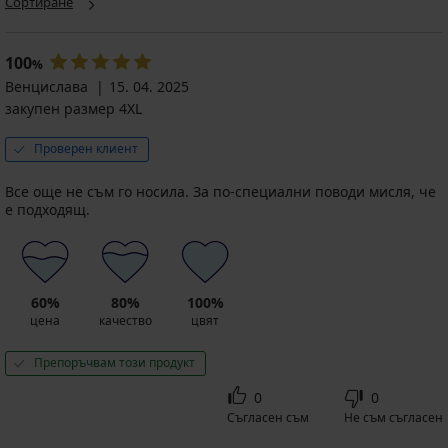
Сортиране
100
%
Венцислава
15. 04. 2025
закупен размер 4XL
Проверен клиент
Все още не съм го носила. За по-специални поводи мисля, че
е подходящ.
60%
80%
100%
цена
качество
цвят
Препоръчвам този продукт
0
0
Съгласен съм
Не съм съгласен